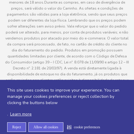
menores de 18 anos.Durante as compras, em caso de divergência de
preços, será válido o valor do Carrinho. As ofertas e condições de
pagamentos são válidas para a loja eletrônica, sendo que seus preços
podem ser diferentes da loja física. Lembrando que os preços podem
sofrer alterações sem aviso prévio. Vale reforçar que o valor do pedido
poderá ser alterado, para menos, por conta de produtos variáveis; e não
vendemos produtos por atacado por meio do e-commerce. O valor total
da compra será processado, de fato, no cartão de crédito do cliente no
dia do faturamento do pedido. Produtos em promoção possuem
quantidades limitadas por cliente, de acordo com o Código de Defesa
do Consumidor (artigo 39 – I CDC, Lei nº. 8.078 de 11/09/90 e artigo 12 – III
Decreto nº. 2.181 de 20/03/97). A venda está diretamente ligada à
disponibilidade de estoque no dia do faturamento, já os produtos que
serão enviados aos clientes estão sujeitos à disponibilidade de estoque
no momento da separação. Caso algum produto venha a faltar no
This site uses cookies to improve your experience. You can
pedido do cliente, este não será entregue e o valor do item não será
manage your cookies preferences or reject collection by
cobrado. As fotos dos produtos no site são ilustrativas, podendo haver
clicking the buttons below
divergência com o produto real e todos os pedidos estão sujeitos à
confirmação de dados do cliente. Informações sobre entrega, podem ser
.
Learn more
consultadas em “Política de Entregas”
Reject
Allow all cookies
cookie preferences
Desenvolvido por