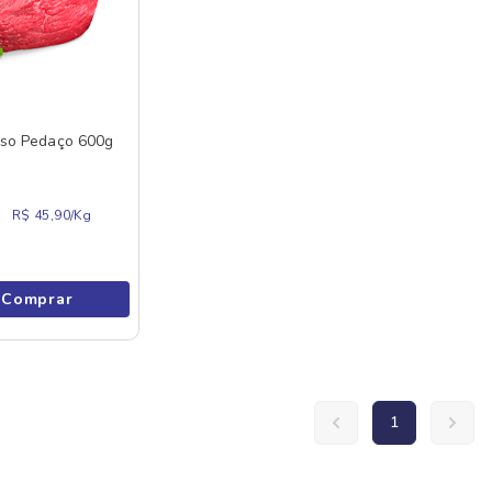
so Pedaço 600g
R$ 45,90/
Kg
Comprar
1