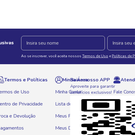
usivas
Ao se inscrever, você aceita nossos
Termos de Uso
e
Políticas de 
Termos e Políticas
Minha Área
Baixe nosso APP
Atend
Aproveite para garantir
ermos de Uso
Minha Conta
Fale Cono
benefícios exclusivos!
entro de Privacidade
Lista de Compras
WhatsAp
roca e Devolução
Meus Pedidos
Telef
agamentos
Meus Descontos
0800 01