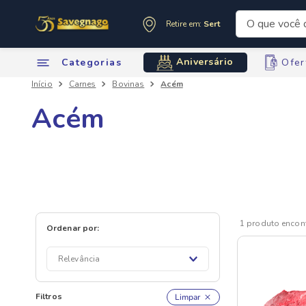
O que você de
Retire em:
Sertãozinho
Termos mai
Aniversário
Categorias
Ofer
1
º
leite
Carnes
Bovinas
Acém
2
º
cafe
3
º
cerveja
Acém
4
º
carne
5
º
arroz
6
º
sabone
7
º
oleo
8
º
anivers
1
produto
9
º
leite in
10
º
chocola
Relevância
Filtros