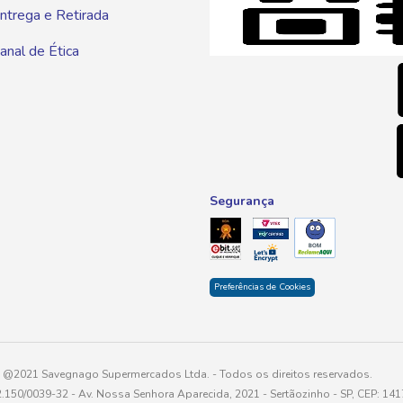
ntrega e Retirada
E-mai
anal de Ética
atendim
Segurança
Preferências de Cookies
@2021 Savegnago Supermercados Ltda. - Todos os direitos reservados.
2.150/0039-32 - Av. Nossa Senhora Aparecida, 2021 - Sertãozinho - SP, CEP: 14