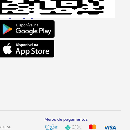
l
ento@savegnago.com.br
Meios de pagamentos
170-150