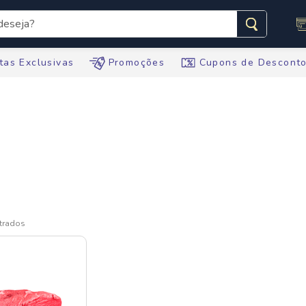
seja?
s buscados
tas Exclusivas
Promoções
Cupons de Descont
te
ario
tegral
te