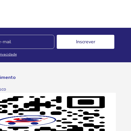
Inscrever
Privacidade
imento
sco
p
one
6 6680