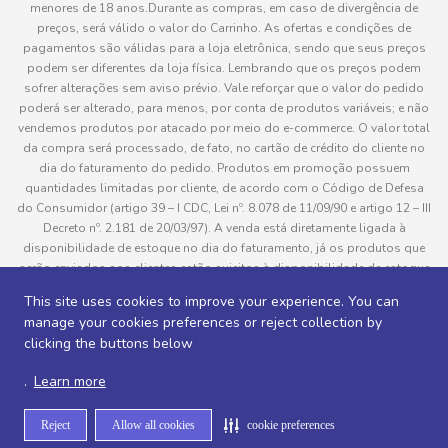
menores de 18 anos.Durante as compras, em caso de divergência de
preços, será válido o valor do Carrinho. As ofertas e condições de
pagamentos são válidas para a loja eletrônica, sendo que seus preços
podem ser diferentes da loja física. Lembrando que os preços podem
sofrer alterações sem aviso prévio. Vale reforçar que o valor do pedido
poderá ser alterado, para menos, por conta de produtos variáveis; e não
vendemos produtos por atacado por meio do e-commerce. O valor total
da compra será processado, de fato, no cartão de crédito do cliente no
dia do faturamento do pedido. Produtos em promoção possuem
quantidades limitadas por cliente, de acordo com o Código de Defesa
do Consumidor (artigo 39 – I CDC, Lei nº. 8.078 de 11/09/90 e artigo 12 – III
Decreto nº. 2.181 de 20/03/97). A venda está diretamente ligada à
disponibilidade de estoque no dia do faturamento, já os produtos que
serão enviados aos clientes estão sujeitos à disponibilidade de estoque
no momento da separação. Caso algum produto venha a faltar no
This site uses cookies to improve your experience. You can
This site uses cookies to improve your experience. You can
pedido do cliente, este não será entregue e o valor do item não será
manage your cookies preferences or reject collection by
manage your cookies preferences or reject collection by
cobrado. As fotos dos produtos no site são ilustrativas, podendo haver
clicking the buttons below
clicking the buttons below
divergência com o produto real e todos os pedidos estão sujeitos à
confirmação de dados do cliente. Informações sobre entrega, podem ser
.
.
Learn more
Learn more
consultadas em “Política de Entregas”
Reject
Reject
Allow all cookies
Allow all cookies
cookie preferences
cookie preferences
Desenvolvido por