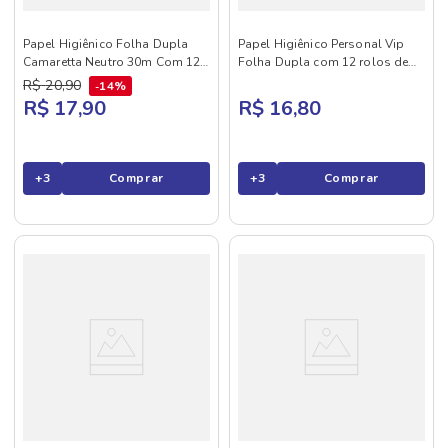
Papel Higiênico Folha Dupla
Papel Higiênico Personal Vip
Camaretta Neutro 30m Com 12
Folha Dupla com 12 rolos de
L+P-
20 metros
R$
20
,
90
14%
R$ 17,90
R$ 16,80
+
3
Comprar
+
3
Comprar