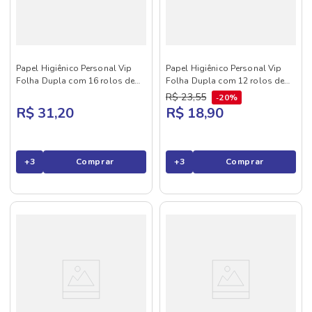
Papel Higiênico Personal Vip
Papel Higiênico Personal Vip
Folha Dupla com 16 rolos de
Folha Dupla com 12 rolos de
30 metros
30 metros
R$
23
,
55
20%
R$ 31,20
R$ 18,90
+
3
Comprar
+
3
Comprar