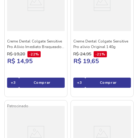
Creme Dental Colgate Sensitive
Creme Dental Colgate Sensitive
Pro Alívio Imediato Braqueador
Pro alivio Original 140g
Fresh 90g
R$
19
,
20
R$
24
,
95
22%
21%
R$ 14,95
R$ 19,65
+
3
Comprar
+
3
Comprar
Patrocinado