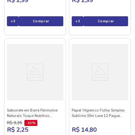
R$ 2,99
R$ 2,99
+
3
Comprar
+
3
Comprar
Sabonete em Barra Palmolive
Papel Higienico Folha Simples
Naturals Toque Nutritivo
Sublime 30m Leve 12 Pague
Framboesa e Amora 85g
11rolos
R$
3
,
35
33%
R$ 2,25
R$ 14,80