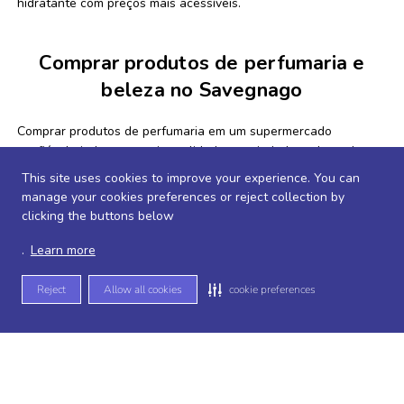
hidratante com preços mais acessíveis.
Comprar produtos de perfumaria e
beleza no Savegnago
Comprar produtos de perfumaria em um supermercado
confiável ajuda a garantir qualidade e variedade na hora de
cuidar do corpo e da beleza.
This site uses cookies to improve your experience. You can
manage your cookies preferences or reject collection by
clicking the buttons below
No Savegnago Supermercados você encontra uma seleção
completa de
produtos de perfumaria, higiene pessoal e
.
Learn more
beleza
, ideais para o cuidado diário da pele, do cabelo e do
corpo.
Reject
Allow all cookies
cookie preferences
Com diversas marcas e opções disponíveis, fica mais fácil
encontrar os produtos ideais para sua rotina de cuidados.