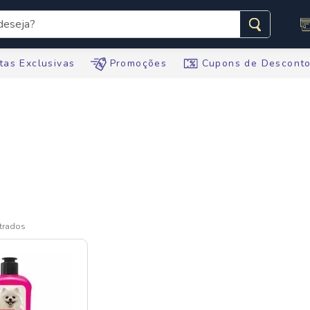
seja?
s buscados
tas Exclusivas
Promoções
Cupons de Descont
te
tegral
te
ario