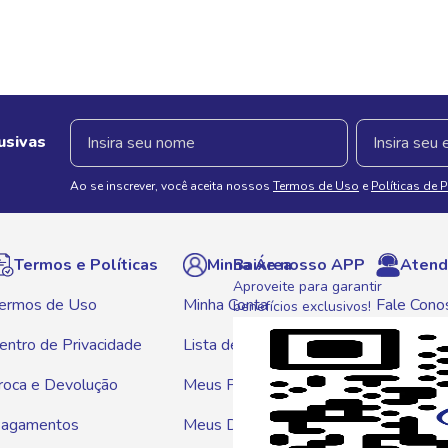
usivas
Ao se inscrever, você aceita nossos
Termos de Uso
e
Políticas de 
Termos e Políticas
Minha Área
Baixe nosso APP
Atend
Aproveite para garantir
ermos de Uso
Minha Conta
Fale Cono
benefícios exclusivos!
entro de Privacidade
Lista de Compras
WhatsAp
roca e Devolução
Meus Pedidos
Telef
agamentos
Meus Descontos
0800 01