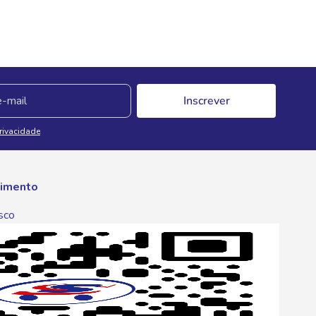
Inscrever
Privacidade
imento
sco
p
one
6 6680