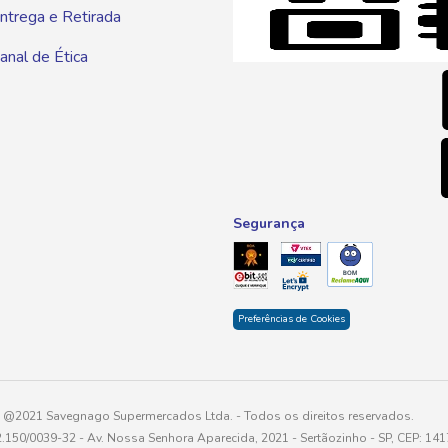
ntrega e Retirada
E-mai
anal de Ética
atendim
Segurança
Preferências de Cookies
@2021 Savegnago Supermercados Ltda. - Todos os direitos reservados.
2.150/0039-32 - Av. Nossa Senhora Aparecida, 2021 - Sertãozinho - SP, CEP: 14