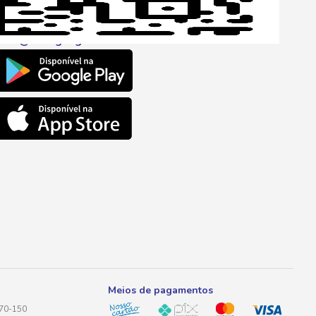
l
ento@savegnago.com.br
Meios de pagamentos
170-150