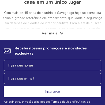
casa em um único lugar
Com mais de 45 anos de história, o Savegnago hoje se consolida
como a grande referência em atendimento, qualidade e segurança
em dezenas de cidades do interior paulista. Para além de buscar
sempre oferecer os melhores preços, estamos constantemente
Ver mais
pensando e proporcionando ofertas exclusivas, aliadas a um
atendimento humanizado e preocupado, sobretudo, com uma boa
experiência para os clientes. Isso porque a gente sabe que a sua
Receba nossas promoções e novidades
casa merece sempre estar abastecida com o melhor. Não só isso,
exclusivas
mas ter produtos de qualidade em casa proporciona bem-estar e
saúde para você, sua família, visitas e pets. E foi com essa noção
e preocupação com você que nos consolidamos como uma
referência em supermercados no interior! Por isso, hoje em dia,
comprar no Savegnago é sinônimo de comprar com qualidade e
segurança.
Inscrever
Ao se inscrever, você aceita nossos
Termos de Uso
e
Políticas de