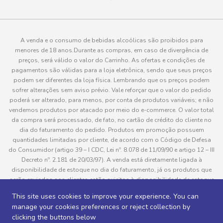
A venda e o consumo de bebidas alcoólicas são proibidos para
menores de 18 anos.Durante as compras, em caso de divergência de
preços, será válido o valor do Carrinho. As ofertas e condições de
pagamentos são válidas para a loja eletrônica, sendo que seus preços
podem ser diferentes da loja física. Lembrando que os preços podem
sofrer alterações sem aviso prévio. Vale reforçar que o valor do pedido
poderá ser alterado, para menos, por conta de produtos variáveis; e não
vendemos produtos por atacado por meio do e-commerce. O valor total
da compra será processado, de fato, no cartão de crédito do cliente no
dia do faturamento do pedido. Produtos em promoção possuem
quantidades limitadas por cliente, de acordo com o Código de Defesa
do Consumidor (artigo 39 – I CDC, Lei nº. 8.078 de 11/09/90 e artigo 12 – III
Decreto nº. 2.181 de 20/03/97). A venda está diretamente ligada à
disponibilidade de estoque no dia do faturamento, já os produtos que
serão enviados aos clientes estão sujeitos à disponibilidade de estoque
no momento da separação. Caso algum produto venha a faltar no
This site uses cookies to improve your experience. You can
pedido do cliente, este não será entregue e o valor do item não será
manage your cookies preferences or reject collection by
cobrado. As fotos dos produtos no site são ilustrativas, podendo haver
clicking the buttons below
divergência com o produto real e todos os pedidos estão sujeitos à