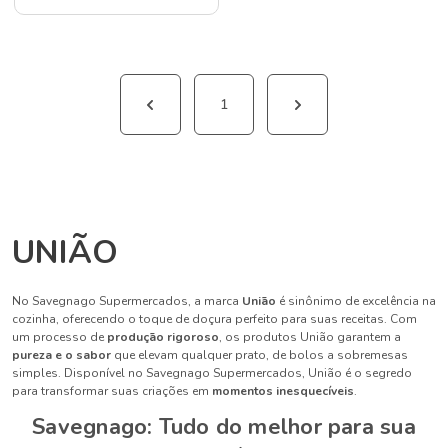
1
UNIÃO
No Savegnago Supermercados, a marca
União
é sinônimo de excelência na
cozinha, oferecendo o toque de doçura perfeito para suas receitas. Com
um processo de
produção rigoroso
, os produtos União garantem a
pureza e o sabor
que elevam qualquer prato, de bolos a sobremesas
simples. Disponível no Savegnago Supermercados, União é o segredo
para transformar suas criações em
momentos inesquecíveis
.
Savegnago: Tudo do melhor para sua