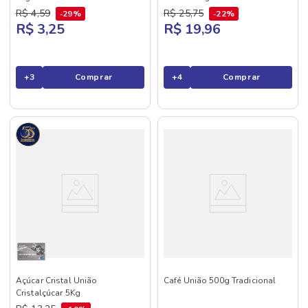
R$
4
,
59
R$
25
,
75
29%
22%
R$ 3,25
R$ 19,96
+
3
Comprar
+
4
Comprar
Açúcar Cristal União
Café União 500g Tradicional
Cristalçúcar 5Kg