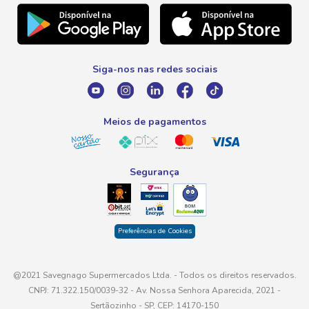
Natal
Telefone
Promoção Fim de Ano
0800 016 6680
Promoção Fornecedores
Siga-nos nas redes sociais
E-mail
atendimento@savegnago.com.br
Meios de pagamentos
Segurança
Preferências de Cookies
@2021 Savegnago Supermercados Ltda. - Todos os direitos reservados.
CNPJ: 71.322.150/0039-32 - Av. Nossa Senhora Aparecida, 2021 -
Sertãozinho - SP, CEP: 14170-150