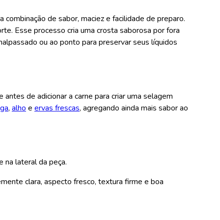
ua combinação de sabor, maciez e facilidade de preparo.
orte. Esse processo cria uma crosta saborosa por fora
malpassado ou ao ponto para preservar seus líquidos
ie antes de adicionar a carne para criar uma selagem
iga
,
alho
e
ervas frescas
, agregando ainda mais sabor ao
 na lateral da peça.
mente clara, aspecto fresco, textura firme e boa