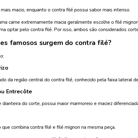
 mais macio, enquanto o contra filé possui sabor mais intenso.
ma carne extremamente macia geralmente escolhe o filé mignon. J
ma optar pelo contra filé. Por isso, ambos são considerados cor
tes famosos surgem do contra filé?
o:
rizo
rado da região central do contra filé, conhecido pela faixa lateral
ou Entrecôte
 dianteira do corte, possui maior marmoreio e maciez diferenciad
 que combina contra filé e filé mignon na mesma peça.