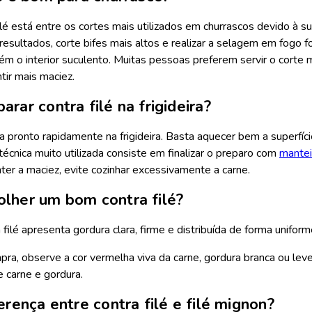
ilé está entre os cortes mais utilizados em churrascos devido à s
esultados, corte bifes mais altos e realizar a selagem em fogo f
m o interior suculento. Muitas pessoas preferem servir o corte 
ntir mais maciez.
rar contra filé na frigideira?
ica pronto rapidamente na frigideira. Basta aquecer bem a superfíc
técnica muito utilizada consiste em finalizar o preparo com
mante
ter a maciez, evite cozinhar excessivamente a carne.
lher um bom contra filé?
ilé apresenta gordura clara, firme e distribuída de forma uniforme
ra, observe a cor vermelha viva da carne, gordura branca ou leve
 carne e gordura.
erença entre contra filé e filé mignon?