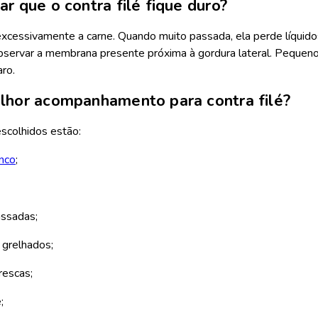
r que o contra filé fique duro?
excessivamente a carne. Quando muito passada, ela perde líquidos 
servar a membrana presente próxima à gordura lateral. Pequenos 
ro.
lhor acompanhamento para contra filé?
escolhidos estão:
nco
;
assadas;
grelhados;
rescas;
;