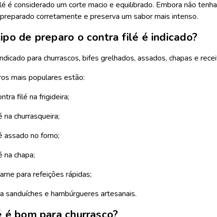
filé é considerado um corte macio e equilibrado. Embora não ten
preparado corretamente e preserva um sabor mais intenso.
ipo de preparo o contra filé é indicado?
 indicado para churrascos, bifes grelhados, assados, chapas e receit
ros mais populares estão:
ntra filé na frigideira;
é na churrasqueira;
lé assado no forno;
é na chapa;
carne para refeições rápidas;
a sanduíches e hambúrgueres artesanais.
é é bom para churrasco?