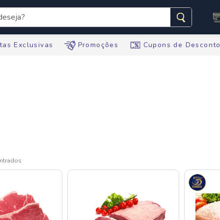
seja?
s buscados
tas Exclusivas
Promoções
Cupons de Descont
te
ario
tegral
te