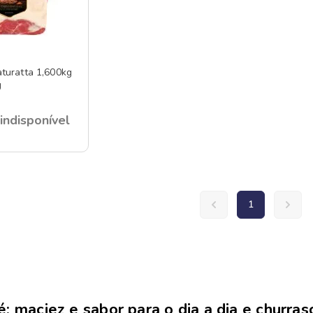
turatta 1,600kg
g
indisponível
1
é: maciez e sabor para o dia a dia e churras