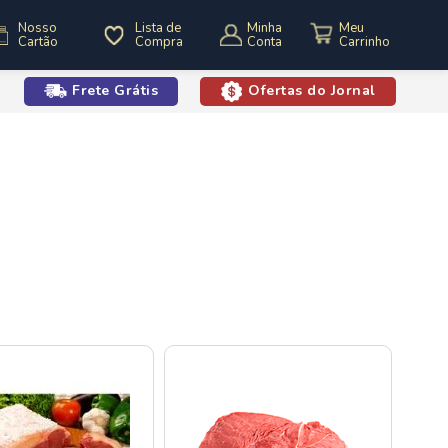
Nosso
Lista de
Minha
Cartão
Compra
Conta
Frete Grátis
Ofertas do Jornal
o