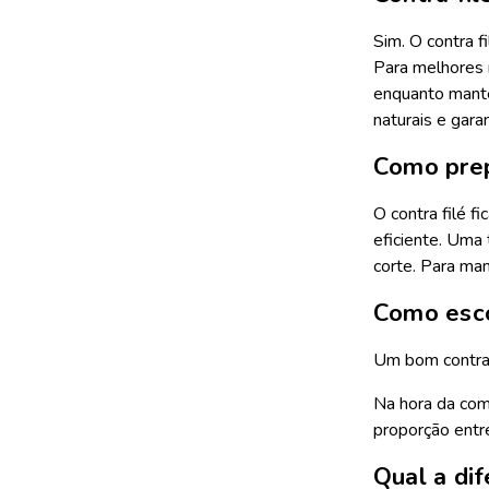
Sim. O contra f
Para melhores r
enquanto manté
naturais e gara
Como prepa
O contra filé f
eficiente. Uma 
corte. Para man
Como esco
Um bom contra f
Na hora da comp
proporção entre
Qual a dif