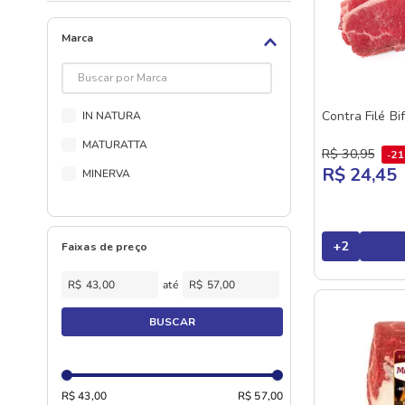
Marca
Contra Filé B
IN NATURA
MATURATTA
R$
30
,
95
2
R$ 24,45
MINERVA
+
2
Faixas de preço
R$
R$
BUSCAR
R$ 43,00
R$ 57,00