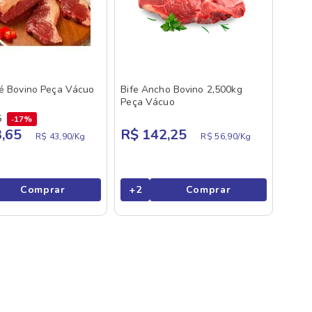
lé Bovino Peça Vácuo
Bife Ancho Bovino 2,500kg
Peça Vácuo
5
17%
,65
R$ 142,25
R$ 43,90/
Kg
R$ 56,90/
Kg
Comprar
+
2
Comprar