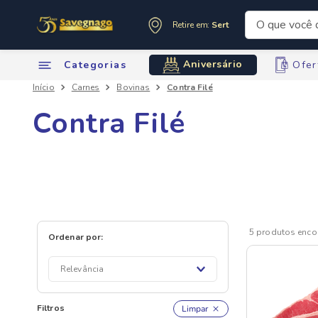
O que você de
Retire em:
Sertãozinho
Termos mai
Aniversário
Categorias
Ofer
1
º
leite
Carnes
Bovinas
Contra Filé
2
º
cafe
3
º
cerveja
Contra Filé
4
º
carne
5
º
arroz
6
º
sabone
7
º
oleo
8
º
anivers
5
produtos
9
º
leite in
10
º
chocola
Relevância
Filtros