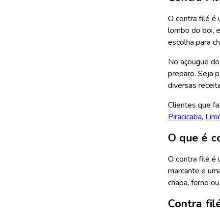
O contra filé é
lombo do boi, 
escolha para ch
No açougue do 
preparo. Seja p
diversas receit
Clientes que f
Piracicaba
,
Lime
O que é co
O contra filé é
marcante e uma
chapa, forno ou
Contra fi