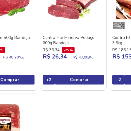
ife 500g Bandeja
Contra Filé Minerva Pedaço
Contra Fi
600g Bandeja
3,5kg
R$
35
,
34
R$
185
,
1
1%
25%
R$ 26,34
R$ 153
R$ 48,90/
Kg
R$ 43,90/
Kg
Comprar
+
2
Comprar
+
2