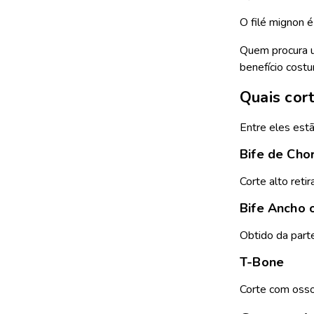
O filé mignon é
Quem procura u
benefício costu
Quais cor
Entre eles estã
Bife de Cho
Corte alto reti
Bife Ancho 
Obtido da parte
T-Bone
Corte com osso