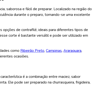
a, saborosa e fácil de preparar. Localizado na região do
uculência durante o preparo, tornando-se uma excelente
pções de contrafilé, ideais para diferentes tipos de
 esse corte é bastante versátil e pode ser utilizado em
cidades como
Ribeirão Preto
,
Campinas
,
Araraquara
,
ferentes ocasiões.
l característica é a combinação entre maciez, sabor
nta. Ele pode ser preparado na churrasqueira, frigideira,