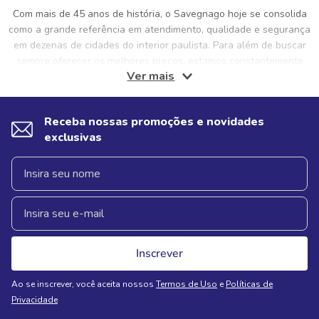
Com mais de 45 anos de história, o Savegnago hoje se consolida
como a grande referência em atendimento, qualidade e segurança
em dezenas de cidades do interior paulista. Para além de buscar
sempre oferecer os melhores preços, estamos constantemente
Ver mais
pensando e proporcionando ofertas exclusivas, aliadas a um
atendimento humanizado e preocupado, sobretudo, com uma boa
experiência para os clientes. Isso porque a gente sabe que a sua
Receba nossas promoções e novidades
casa merece sempre estar abastecida com o melhor. Não só isso,
exclusivas
mas ter produtos de qualidade em casa proporciona bem-estar e
saúde para você, sua família, visitas e pets. E foi com essa noção
e preocupação com você que nos consolidamos como uma
referência em supermercados no interior! Por isso, hoje em dia,
comprar no Savegnago é sinônimo de comprar com qualidade e
segurança.
Inscrever
Ao se inscrever, você aceita nossos
Termos de Uso
e
Políticas de
Privacidade