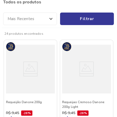
Todos os produtos
Filtrar
Mais Recentes
24
produtos
Requeijão Danone 200g
Requeijao Cremoso Danone
200g Light
R$
9
,
45
R$
9
,
45
26%
26%