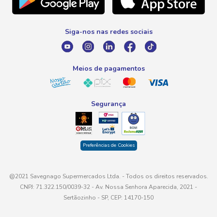
Promoção Fim de Ano
0800 016 6680
Promoção Fornecedores
Siga-nos nas redes sociais
E-mail
atendimento@savegnago.com.br
Meios de pagamentos
Segurança
Preferências de Cookies
@2021 Savegnago Supermercados Ltda. - Todos os direitos reservados.
CNPJ: 71.322.150/0039-32 - Av. Nossa Senhora Aparecida, 2021 -
Sertãozinho - SP, CEP: 14170-150