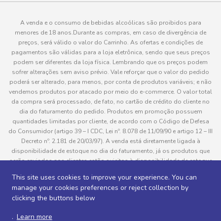
A venda e o consumo de bebidas alcoólicas são proibidos para
menores de 18 anos.Durante as compras, em caso de divergência de
preços, será válido o valor do Carrinho. As ofertas e condições de
pagamentos são válidas para a loja eletrônica, sendo que seus preços
podem ser diferentes da loja física. Lembrando que os preços podem
sofrer alterações sem aviso prévio. Vale reforçar que o valor do pedido
poderá ser alterado, para menos, por conta de produtos variáveis; e não
vendemos produtos por atacado por meio do e-commerce. O valor total
da compra será processado, de fato, no cartão de crédito do cliente no
dia do faturamento do pedido. Produtos em promoção possuem
quantidades limitadas por cliente, de acordo com o Código de Defesa
do Consumidor (artigo 39 – I CDC, Lei nº. 8.078 de 11/09/90 e artigo 12 – III
Decreto nº. 2.181 de 20/03/97). A venda está diretamente ligada à
disponibilidade de estoque no dia do faturamento, já os produtos que
serão enviados aos clientes estão sujeitos à disponibilidade de estoque
no momento da separação. Caso algum produto venha a faltar no
This site uses cookies to improve your experience. You can
pedido do cliente, este não será entregue e o valor do item não será
manage your cookies preferences or reject collection by
cobrado. As fotos dos produtos no site são ilustrativas, podendo haver
clicking the buttons below
divergência com o produto real e todos os pedidos estão sujeitos à
confirmação de dados do cliente. Informações sobre entrega, podem ser
.
Learn more
consultadas em “Política de Entregas”