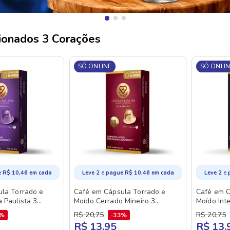
ionados 3 Corações
SÓ ONLINE
SÓ ONLIN
e
e
e
R$
10
,
46
em cada
Leve 2
pague
R$
10
,
46
em cada
Leve 2
la Torrado e
Café em Cápsula Torrado e
Café em C
 Paulista 3
Moído Cerrado Mineiro 3
Moído Int
a 50g 10
Corações Caixa 50g 10
50g 10 U
R$
20
,
75
R$
20
,
75
3%
33%
Unidades
R$ 13,95
R$ 13,