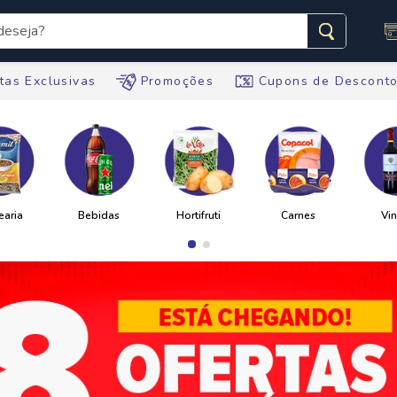
seja?
s buscados
tas Exclusivas
Promoções
Cupons de Descont
te
ario
tegral
te