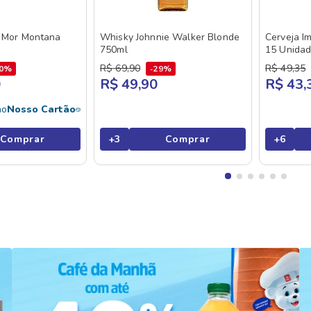
a Mor Montana
Whisky Johnnie Walker Blonde
Cerveja I
750ml
15 Unida
R$
69
,
90
R$
49
,
35
0%
29%
0
R$ 49,90
R$ 43,
no
Nosso Cartão
Comprar
+
3
Comprar
+
6