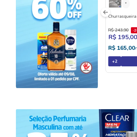
Churrasqueir
R$
243
,
90
2
R$ 195,0
R$
165
,
00
+
2