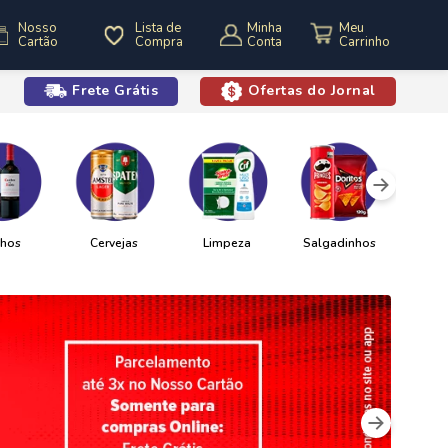
Nosso
Lista de
Minha
Cartão
Compra
Conta
Frete Grátis
Ofertas do Jornal
o