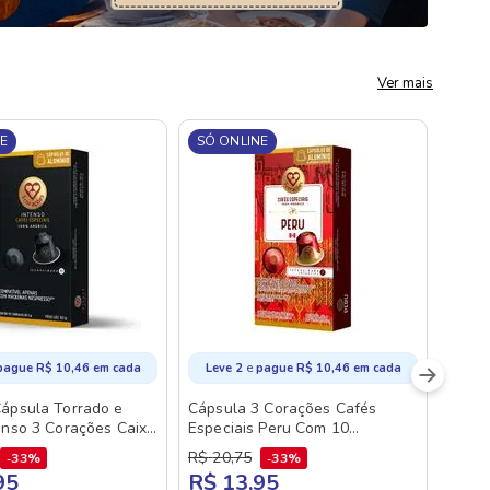
Ver mais
E
SÓ ONLINE
e
pague
R$
10
,
46
em cada
Leve 2
pague
R$
10
,
46
em cada
ápsula Torrado e
Cápsula 3 Corações Cafés
enso 3 Corações Caixa
Especiais Peru Com 10
nidades
Unidades
R$
20
,
75
33%
33%
95
R$ 13,95