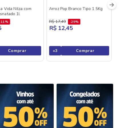
ga Vida Nilza com
Arroz Pop Branco Tipo 1 5Kg
snatado 1l
R$
17
,
49
11%
29%
5
R$ 12,45
Comprar
+
3
Comprar