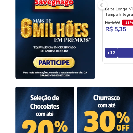
Leite Longa V
Tampa Integra
R$
5
,
99
11
R$ 5,35
+
12