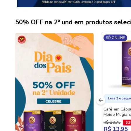
50% OFF na 2ª und em produtos selec
SÓ ONLINE
e
Leve 2
pagu
Café em Cápsu
Moído Mogiana
Corações Caix
R$
20
,
75
3
Unidades
R$ 13,95