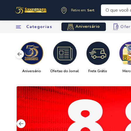
O que você de
Retire em:
Sertãozinho
Termos mai
Aniversário
Categorias
Ofer
1
º
leite
2
º
cafe
3
º
cerveja
4
º
carne
5
º
arroz
6
º
sabone
7
º
oleo
8
º
anivers
9
º
leite in
10
º
chocola