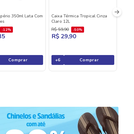
mpério 350ml Lata Com
Caixa Térmica Tropical Cinza
des
Claro 12L
R$
59
,
90
12%
50%
35
R$ 29,90
Comprar
+
6
Comprar