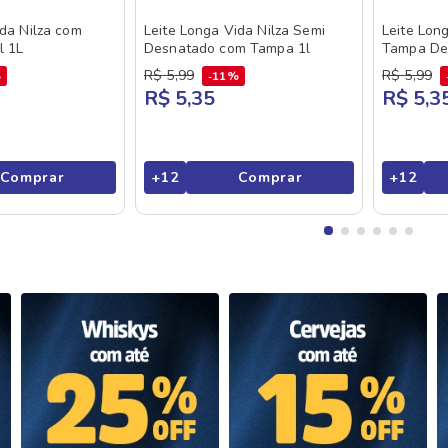
ida Nilza com
Leite Longa Vida Nilza Semi
Leite Lon
l 1L
Desnatado com Tampa 1l
Tampa De
R$
5
,
99
R$
5
,
99
%
11%
R$ 5,35
R$ 5,3
Comprar
+
12
Comprar
+
12