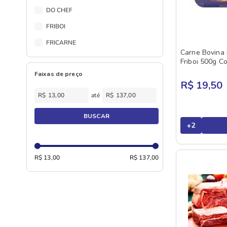
Lagarto
DO CHEF
Miúdos
FRIBOI
Outros Cortes
FRICARNE
Paleta
Carne Bovina
FRIGOL
Friboi 500g C
Patinho
Faixas de preço
IN NATURA
Picanha
R$ 19,50
JBS
R$
R$
MATURATTA
BUSCAR
MINERVA
+
2
ORANGES
PERDIGAO
R$ 13,00
R$ 137,00
PRIETO
PUL
SWIFT
VAPZA