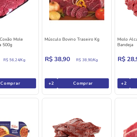
 Coxão Mole
Músculo Bovino Traseiro Kg
Miolo Alc
a 500g
Bandeja
R$ 38,90
R$ 28,
R$ 56,24/
Kg
R$ 38,90/
Kg
Comprar
+
2
Comprar
+
2