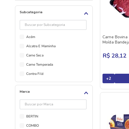
Subcategoria
Carne Bovina
Acém
Moída Bandej
Alcatra E Maminha
R$ 28,12
Carne Seca
Carne Temperada
Contra Filé
+
2
Costela
Marca
Coxão Duro
Coxão Mole
Cupim
BERTIN
Filé Mignon
COMBO