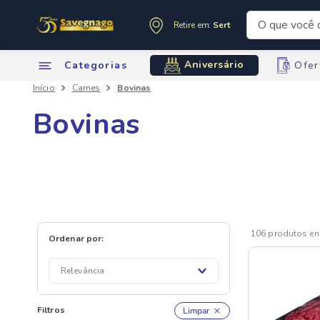
O que você de
Retire em:
Sertãozinho
Termos mai
Aniversário
Categorias
Ofer
1
º
leite
Carnes
Bovinas
2
º
cafe
3
º
cerveja
Bovinas
4
º
carne
5
º
arroz
6
º
sabone
7
º
oleo
8
º
leite in
106
produtos
9
º
anivers
10
º
chocola
Relevância
Filtros