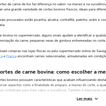
ortes de carne de boi faz diferença no sabor, na maciez e na suculê
ar uma grande variedade de cortes bovinos frescos, ideais para difere
mais procurados estão picanha, alcatra, contrafilé, patinho, acém e c
ela.
 bovina no supermercado, alguns sinais ajudam a identificar a qualida
orização da carne, pequenas veias de gordura entremeadas no corte, c
alizam compras nas lojas físicas ou pelo supermercado online do Sa
ra
e
Franca
encontram carnes selecionadas, armazenadas em condições
ortes de carne bovina: como escolher a me
ortes bovinos possuem características que acabam influenciando diret
ervar aspectos como a finalidade do preparo, a maciez do corte, a qu
que contribuem para mais sabor e suculência. Também é importante veri
s condições de conservação e da embalagem.
Ler mais