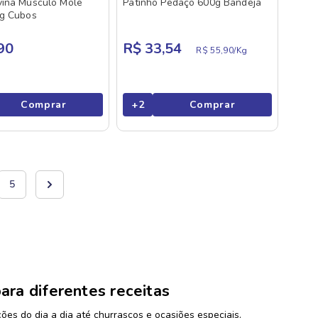
vina Músculo Mole
Patinho Pedaço 600g Bandeja
0g Cubos
90
R$ 33,54
R$ 55,90/
Kg
Comprar
+
2
Comprar
5
ara diferentes receitas
ções do dia a dia até churrascos e ocasiões especiais.