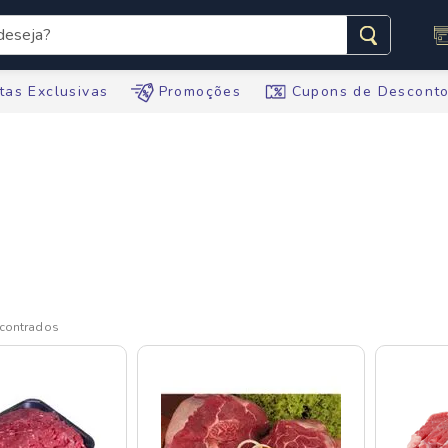
seja?
s buscados
tas Exclusivas
Promoções
Cupons de Descont
te
tegral
ario
te