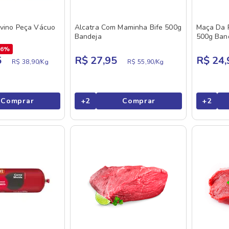
ovino Peça Vácuo
Alcatra Com Maminha Bife 500g
Maça Da 
Bandeja
500g Ban
26%
5
R$ 27,95
R$ 24,
R$ 38,90/
Kg
R$ 55,90/
Kg
Comprar
+
2
Comprar
+
2