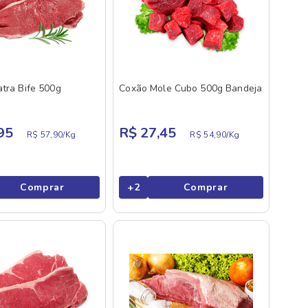
atra Bife 500g
Coxão Mole Cubo 500g Bandeja
95
R$ 27,45
R$ 57,90/
Kg
R$ 54,90/
Kg
Comprar
+
2
Comprar