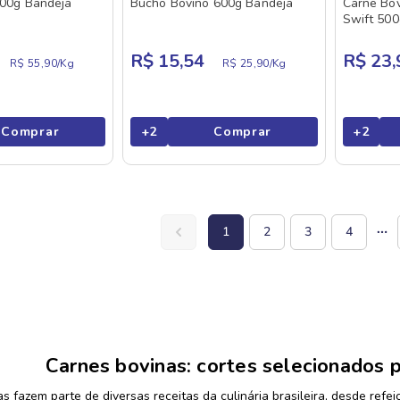
500g Bandeja
Bucho Bovino 600g Bandeja
Carne Bo
Swift 50
R$ 15,54
R$ 23,
R$ 55,90/
Kg
R$ 25,90/
Kg
Comprar
+
2
Comprar
+
2
1
2
3
4
Carnes bovinas: cortes selecionados p
s fazem parte de diversas receitas da culinária brasileira, desde refei