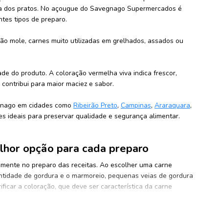
ncia dos pratos. No açougue do Savegnago Supermercados é
ntes tipos de preparo.
oxão mole, carnes muito utilizadas em grelhados, assados ou
de do produto. A coloração vermelha viva indica frescor,
ontribui para maior maciez e sabor.
vegnago em cidades como
Ribeirão Preto
,
Campinas
,
Araraquara
,
 ideais para preservar qualidade e segurança alimentar.
lhor opção para cada preparo
amente no preparo das receitas. Ao escolher uma carne
antidade de gordura e o marmoreio, pequenas veias de gordura
ficar a coloração, que deve ser característica da carne