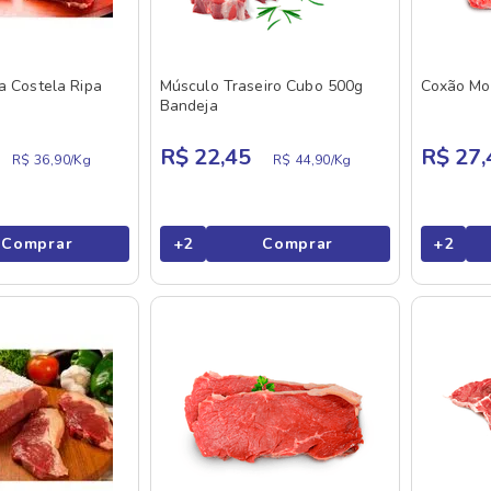
a Costela Ripa
Músculo Traseiro Cubo 500g
Coxão Mo
Bandeja
R$ 22,45
R$ 27,
R$ 36,90/
Kg
R$ 44,90/
Kg
Comprar
+
2
Comprar
+
2