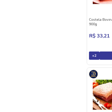
VPJ
Costela Bovin
900g
R$ 33,21
+
2