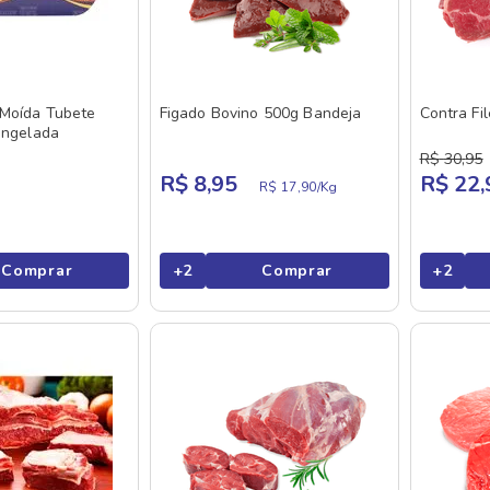
 Moída Tubete
Figado Bovino 500g Bandeja
Contra Fi
ongelada
R$
30
,
95
R$ 8,95
R$ 22,
R$ 17,90/
Kg
Comprar
+
2
Comprar
+
2