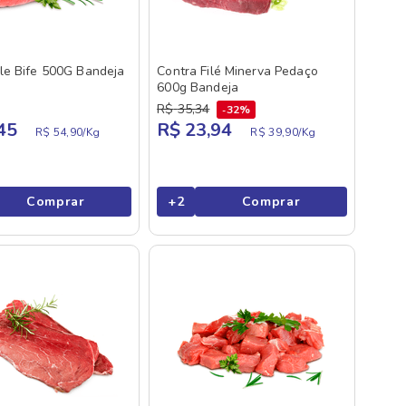
le Bife 500G Bandeja
Contra Filé Minerva Pedaço
600g Bandeja
R$
35
,
34
32%
45
R$ 23,94
R$ 54,90/
Kg
R$ 39,90/
Kg
Comprar
+
2
Comprar