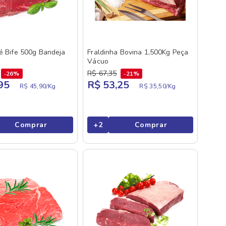
lé Bife 500g Bandeja
Fraldinha Bovina 1,500Kg Peça
Vácuo
R$
67
,
35
26%
21%
95
R$ 53,25
R$ 45,90/
Kg
R$ 35,50/
Kg
Comprar
+
2
Comprar