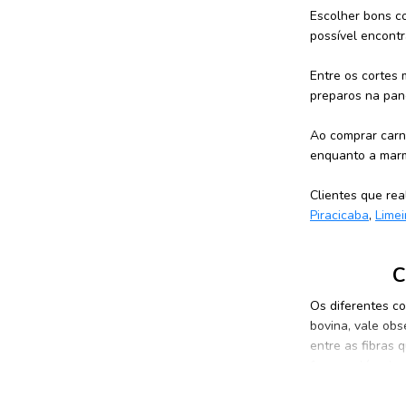
Escolher bons c
possível encontr
Entre os cortes 
preparos na pan
Ao comprar carne
enquanto a marm
Clientes que re
Piracicaba
,
Limei
C
Os diferentes c
bovina, vale obs
entre as fibras 
fresca, além da