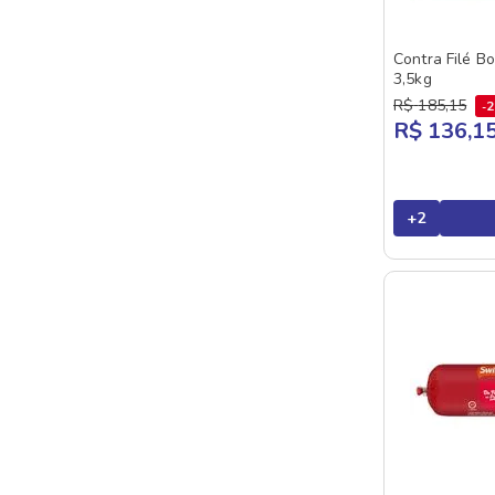
Contra Filé B
3,5kg
R$
185
,
15
R$ 136,1
+
2