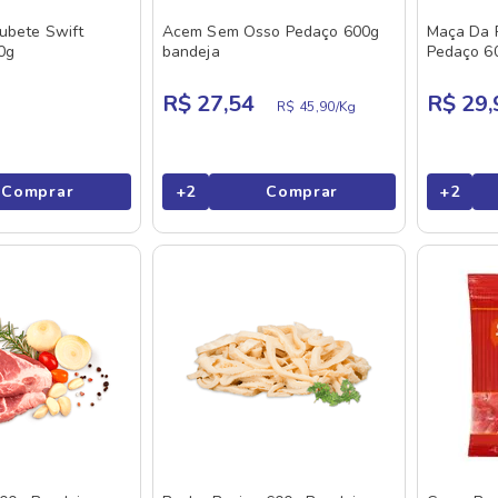
ubete Swift
Acem Sem Osso Pedaço 600g
Maça Da 
0g
bandeja
Pedaço 6
R$ 27,54
R$ 29,
R$ 45,90/
Kg
Comprar
+
2
Comprar
+
2