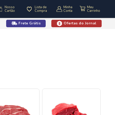
Nosso
Lista de
Minha
Cartão
Compra
Conta
Frete Grátis
Ofertas do Jornal
o