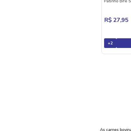
Patinho Bife 
R$ 27,95
+
2
As carnes bovina