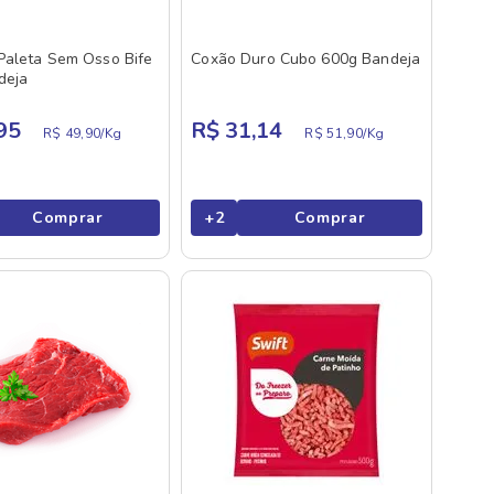
Paleta Sem Osso Bife
Coxão Duro Cubo 600g Bandeja
deja
95
R$ 31,14
R$ 49,90/
Kg
R$ 51,90/
Kg
Comprar
+
2
Comprar