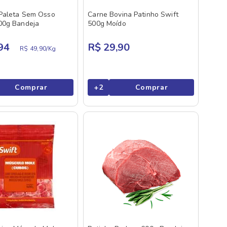
Paleta Sem Osso
Carne Bovina Patinho Swift
00g Bandeja
500g Moído
94
R$ 29,90
R$ 49,90/
Kg
Comprar
+
2
Comprar