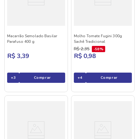
Macarrão Semolado Basilar
Molho Tomate Fugini 300g
Parafuso 400 g
Sachê Tradicional
R$
2
,
35
58%
R$ 3,39
R$ 0,98
+
3
Comprar
+
4
Comprar