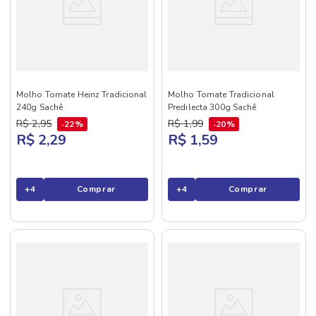
Molho Tomate Heinz Tradicional
Molho Tomate Tradicional
240g Sachê
Predilecta 300g Sachê
R$
2
,
95
R$
1
,
99
22%
20%
R$ 2,29
R$ 1,59
+
4
Comprar
+
4
Comprar