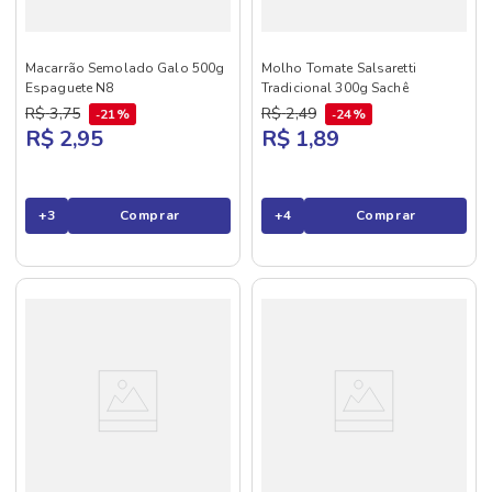
Macarrão Semolado Galo 500g
Molho Tomate Salsaretti
Espaguete N8
Tradicional 300g Sachê
R$
3
,
75
R$
2
,
49
21%
24%
R$ 2,95
R$ 1,89
+
3
Comprar
+
4
Comprar