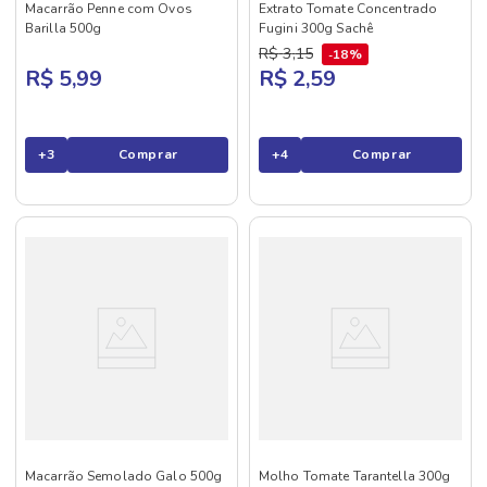
Macarrão Penne com Ovos
Extrato Tomate Concentrado
Barilla 500g
Fugini 300g Sachê
R$
3
,
15
18%
R$ 5,99
R$ 2,59
+
3
Comprar
+
4
Comprar
Macarrão Semolado Galo 500g
Molho Tomate Tarantella 300g