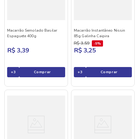
Macarrão Semolado Basilar
Macarrão Instantâneo Nissin
Espaguete 400g
85g Galinha Caipira
R$
3
,
59
9%
R$ 3,39
R$ 3,25
+
3
Comprar
+
3
Comprar