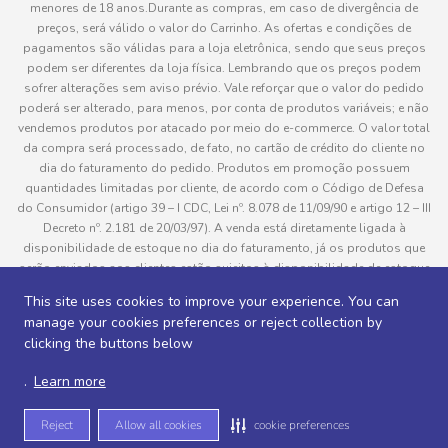
menores de 18 anos.Durante as compras, em caso de divergência de
preços, será válido o valor do Carrinho. As ofertas e condições de
pagamentos são válidas para a loja eletrônica, sendo que seus preços
podem ser diferentes da loja física. Lembrando que os preços podem
sofrer alterações sem aviso prévio. Vale reforçar que o valor do pedido
poderá ser alterado, para menos, por conta de produtos variáveis; e não
vendemos produtos por atacado por meio do e-commerce. O valor total
da compra será processado, de fato, no cartão de crédito do cliente no
dia do faturamento do pedido. Produtos em promoção possuem
quantidades limitadas por cliente, de acordo com o Código de Defesa
do Consumidor (artigo 39 – I CDC, Lei nº. 8.078 de 11/09/90 e artigo 12 – III
Decreto nº. 2.181 de 20/03/97). A venda está diretamente ligada à
disponibilidade de estoque no dia do faturamento, já os produtos que
serão enviados aos clientes estão sujeitos à disponibilidade de estoque
no momento da separação. Caso algum produto venha a faltar no
This site uses cookies to improve your experience. You can
pedido do cliente, este não será entregue e o valor do item não será
manage your cookies preferences or reject collection by
cobrado. As fotos dos produtos no site são ilustrativas, podendo haver
clicking the buttons below
divergência com o produto real e todos os pedidos estão sujeitos à
confirmação de dados do cliente. Informações sobre entrega, podem ser
.
Learn more
consultadas em “Política de Entregas”
Reject
Allow all cookies
cookie preferences
Desenvolvido por