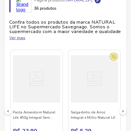
Página produtos
NATURAL LIFE
Fabricante
KODILAR
36 produtos
EAN
7896256042948
Confira todos os produtos da marca
NATURAL
LIFE
no Supermercado Savegnago. Somos o
supermercado com a maior variedade e qualidade
Id do produto
160995
do Brasil!
Ver mais
No Savegnago, você encontra uma ampla seleção
de produtos
NATURAL LIFE
, confira abaixo:
Altura
0.04
cm
Largura
0.25
cm
Comprimento
0.1
cm
Peso
0.097
kg
Pasta Amendoim Natural
Salgadinho de Arroz
Life 450g Integral Sem
Integral e Milho Natural Life
Gluten
70g Sem Glúten Cebola e
Salsa