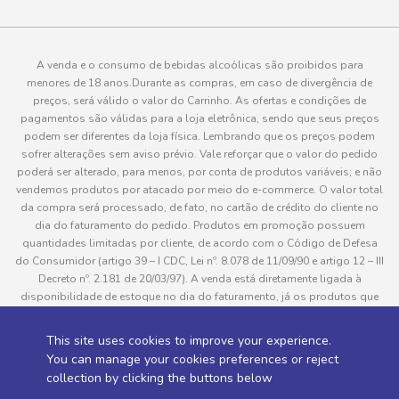
A venda e o consumo de bebidas alcoólicas são proibidos para
menores de 18 anos.Durante as compras, em caso de divergência de
preços, será válido o valor do Carrinho. As ofertas e condições de
pagamentos são válidas para a loja eletrônica, sendo que seus preços
podem ser diferentes da loja física. Lembrando que os preços podem
sofrer alterações sem aviso prévio. Vale reforçar que o valor do pedido
poderá ser alterado, para menos, por conta de produtos variáveis; e não
vendemos produtos por atacado por meio do e-commerce. O valor total
da compra será processado, de fato, no cartão de crédito do cliente no
dia do faturamento do pedido. Produtos em promoção possuem
quantidades limitadas por cliente, de acordo com o Código de Defesa
do Consumidor (artigo 39 – I CDC, Lei nº. 8.078 de 11/09/90 e artigo 12 – III
Decreto nº. 2.181 de 20/03/97). A venda está diretamente ligada à
disponibilidade de estoque no dia do faturamento, já os produtos que
serão enviados aos clientes estão sujeitos à disponibilidade de estoque
no momento da separação. Caso algum produto venha a faltar no
This site uses cookies to improve your experience.
pedido do cliente, este não será entregue e o valor do item não será
You can manage your cookies preferences or reject
cobrado. As fotos dos produtos no site são ilustrativas, podendo haver
collection by clicking the buttons below
divergência com o produto real e todos os pedidos estão sujeitos à