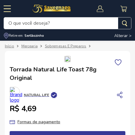
O que você deseja?
Alterar >
Retire em:
Sertãozinho
Termos mais buscados
Mercearia
Sobremesas E Preparos
Preparos Para Sobreme
1
º
leite
2
º
cafe
RNAL
CUPOM DE DESCONTO
Torrada Natural Life Toast 78g
3
º
cerveja
Original
4
º
carne
5
º
arroz
NATURAL LIFE
R$ 4,69
Formas de pagamento