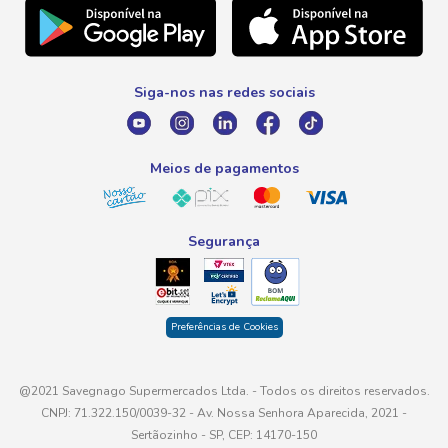
Telefone
Promoção Fim de Ano
0800 016 6680
Promoção Fornecedores
Siga-nos nas redes sociais
E-mail
atendimento@savegnago.com.br
Meios de pagamentos
Segurança
Preferências de Cookies
@2021 Savegnago Supermercados Ltda. - Todos os direitos reservados.
CNPJ: 71.322.150/0039-32 - Av. Nossa Senhora Aparecida, 2021 -
Sertãozinho - SP, CEP: 14170-150