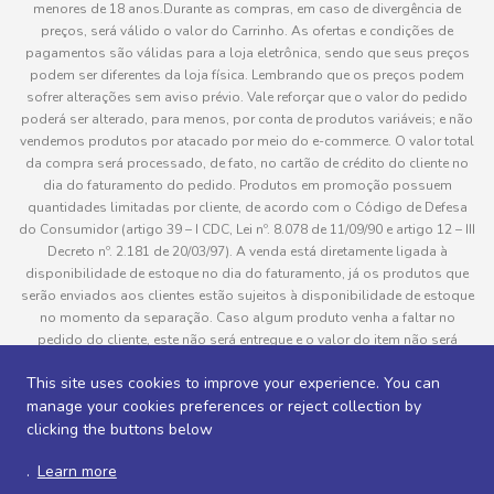
menores de 18 anos.Durante as compras, em caso de divergência de
preços, será válido o valor do Carrinho. As ofertas e condições de
pagamentos são válidas para a loja eletrônica, sendo que seus preços
podem ser diferentes da loja física. Lembrando que os preços podem
sofrer alterações sem aviso prévio. Vale reforçar que o valor do pedido
poderá ser alterado, para menos, por conta de produtos variáveis; e não
vendemos produtos por atacado por meio do e-commerce. O valor total
da compra será processado, de fato, no cartão de crédito do cliente no
dia do faturamento do pedido. Produtos em promoção possuem
quantidades limitadas por cliente, de acordo com o Código de Defesa
do Consumidor (artigo 39 – I CDC, Lei nº. 8.078 de 11/09/90 e artigo 12 – III
Decreto nº. 2.181 de 20/03/97). A venda está diretamente ligada à
disponibilidade de estoque no dia do faturamento, já os produtos que
serão enviados aos clientes estão sujeitos à disponibilidade de estoque
no momento da separação. Caso algum produto venha a faltar no
pedido do cliente, este não será entregue e o valor do item não será
cobrado. As fotos dos produtos no site são ilustrativas, podendo haver
This site uses cookies to improve your experience. You can
divergência com o produto real e todos os pedidos estão sujeitos à
manage your cookies preferences or reject collection by
confirmação de dados do cliente. Informações sobre entrega, podem ser
consultadas em “Política de Entregas”
clicking the buttons below
.
Learn more
Desenvolvido por