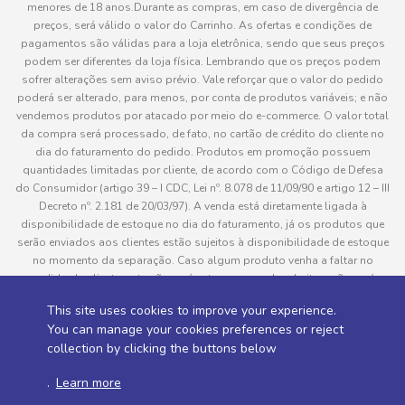
menores de 18 anos.Durante as compras, em caso de divergência de
preços, será válido o valor do Carrinho. As ofertas e condições de
pagamentos são válidas para a loja eletrônica, sendo que seus preços
podem ser diferentes da loja física. Lembrando que os preços podem
sofrer alterações sem aviso prévio. Vale reforçar que o valor do pedido
poderá ser alterado, para menos, por conta de produtos variáveis; e não
vendemos produtos por atacado por meio do e-commerce. O valor total
da compra será processado, de fato, no cartão de crédito do cliente no
dia do faturamento do pedido. Produtos em promoção possuem
quantidades limitadas por cliente, de acordo com o Código de Defesa
do Consumidor (artigo 39 – I CDC, Lei nº. 8.078 de 11/09/90 e artigo 12 – III
Decreto nº. 2.181 de 20/03/97). A venda está diretamente ligada à
disponibilidade de estoque no dia do faturamento, já os produtos que
serão enviados aos clientes estão sujeitos à disponibilidade de estoque
no momento da separação. Caso algum produto venha a faltar no
pedido do cliente, este não será entregue e o valor do item não será
cobrado. As fotos dos produtos no site são ilustrativas, podendo haver
This site uses cookies to improve your experience.
divergência com o produto real e todos os pedidos estão sujeitos à
You can manage your cookies preferences or reject
confirmação de dados do cliente. Informações sobre entrega, podem ser
collection by clicking the buttons below
consultadas em “Política de Entregas”
.
Learn more
Desenvolvido por