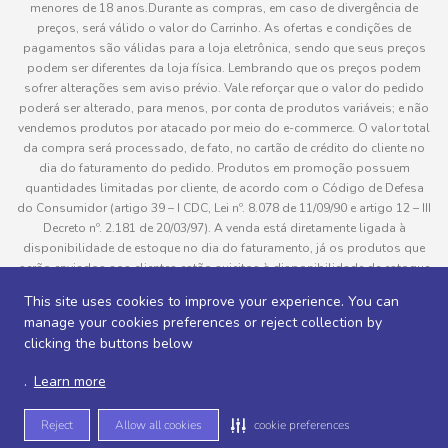
menores de 18 anos.Durante as compras, em caso de divergência de
preços, será válido o valor do Carrinho. As ofertas e condições de
pagamentos são válidas para a loja eletrônica, sendo que seus preços
podem ser diferentes da loja física. Lembrando que os preços podem
sofrer alterações sem aviso prévio. Vale reforçar que o valor do pedido
poderá ser alterado, para menos, por conta de produtos variáveis; e não
vendemos produtos por atacado por meio do e-commerce. O valor total
da compra será processado, de fato, no cartão de crédito do cliente no
dia do faturamento do pedido. Produtos em promoção possuem
quantidades limitadas por cliente, de acordo com o Código de Defesa
do Consumidor (artigo 39 – I CDC, Lei nº. 8.078 de 11/09/90 e artigo 12 – III
Decreto nº. 2.181 de 20/03/97). A venda está diretamente ligada à
disponibilidade de estoque no dia do faturamento, já os produtos que
serão enviados aos clientes estão sujeitos à disponibilidade de estoque
no momento da separação. Caso algum produto venha a faltar no
This site uses cookies to improve your experience. You can
pedido do cliente, este não será entregue e o valor do item não será
manage your cookies preferences or reject collection by
cobrado. As fotos dos produtos no site são ilustrativas, podendo haver
clicking the buttons below
divergência com o produto real e todos os pedidos estão sujeitos à
confirmação de dados do cliente. Informações sobre entrega, podem ser
.
Learn more
consultadas em “Política de Entregas”
Reject
Allow all cookies
cookie preferences
Desenvolvido por