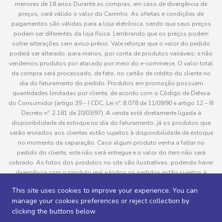
menores de 18 anos.Durante as compras, em caso de divergência de
preços, será válido o valor do Carrinho. As ofertas e condições de
pagamentos são válidas para a loja eletrônica, sendo que seus preços
podem ser diferentes da loja física. Lembrando que os preços podem
sofrer alterações sem aviso prévio. Vale reforçar que o valor do pedido
poderá ser alterado, para menos, por conta de produtos variáveis; e não
vendemos produtos por atacado por meio do e-commerce. O valor total
da compra será processado, de fato, no cartão de crédito do cliente no
dia do faturamento do pedido. Produtos em promoção possuem
quantidades limitadas por cliente, de acordo com o Código de Defesa
do Consumidor (artigo 39 – I CDC, Lei nº. 8.078 de 11/09/90 e artigo 12 – III
Decreto nº. 2.181 de 20/03/97). A venda está diretamente ligada à
disponibilidade de estoque no dia do faturamento, já os produtos que
serão enviados aos clientes estão sujeitos à disponibilidade de estoque
no momento da separação. Caso algum produto venha a faltar no
pedido do cliente, este não será entregue e o valor do item não será
cobrado. As fotos dos produtos no site são ilustrativas, podendo haver
divergência com o produto real e todos os pedidos estão sujeitos à
confirmação de dados do cliente. Informações sobre entrega, podem ser
This site uses cookies to improve your experience. You can
consultadas em “Política de Entregas”
manage your cookies preferences or reject collection by
clicking the buttons below
Desenvolvido por