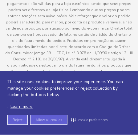
pagamentos são válidas para a loja eletrônica, sendo que seus preços
podem ser diferentes da loja física. Lembrando que os preços podem
sofrer alterações sem aviso prévio. Vale reforçar que o valor do pedido
poderá ser alterado, para menos, por conta de produtos variáveis; e não
vendemos produtos por atacado por meio do e-commerce. O valor total
da compra será processado, de fato, no cartão de crédito do cliente no
dia do faturamento do pedido. Produtos em promoção possuem
quantidades limitadas por cliente, de acordo com o Código de Defesa
do Consumidor (artigo 39 – I CDC, Lei nº. 8.078 de 11/09/90 e artigo 12 – III
Decreto nº. 2.181 de 20/03/97). A venda está diretamente ligada à
disponibilidade de estoque no dia do faturamento, já os produtos que
serão enviados aos clientes estão sujeitos à disponibilidade de estoque
no momento da separação. Caso algum produto venha a faltar no
This site uses cookies to improve your experience. You can
pedido do cliente, este não será entregue e o valor do item não será
manage your cookies preferences or reject collection by
cobrado. As fotos dos produtos no site são ilustrativas, podendo haver
clicking the buttons below
divergência com o produto real e todos os pedidos estão sujeitos à
confirmação de dados do cliente. Informações sobre entrega, podem ser
.
Learn more
consultadas em “Política de Entregas”
Reject
Allow all cookies
cookie preferences
Desenvolvido por