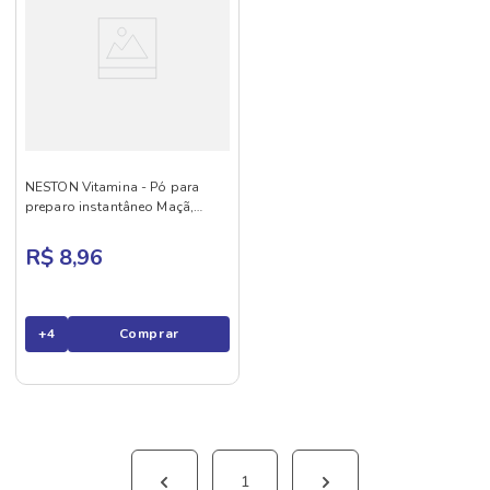
NESTON Vitamina - Pó para
preparo instantâneo Maçã,
Banana e Mamão 210g
R$ 8,96
+
4
Comprar
1