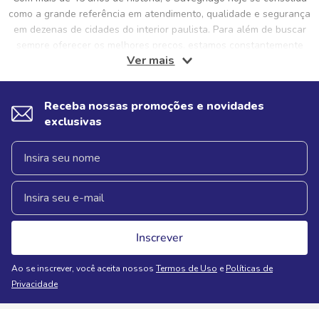
como a grande referência em atendimento, qualidade e segurança
em dezenas de cidades do interior paulista. Para além de buscar
sempre oferecer os melhores preços, estamos constantemente
Ver mais
pensando e proporcionando ofertas exclusivas, aliadas a um
atendimento humanizado e preocupado, sobretudo, com uma boa
experiência para os clientes. Isso porque a gente sabe que a sua
Receba nossas promoções e novidades
casa merece sempre estar abastecida com o melhor. Não só isso,
exclusivas
mas ter produtos de qualidade em casa proporciona bem-estar e
saúde para você, sua família, visitas e pets. E foi com essa noção
e preocupação com você que nos consolidamos como uma
referência em supermercados no interior! Por isso, hoje em dia,
comprar no Savegnago é sinônimo de comprar com qualidade e
segurança.
Inscrever
Ao se inscrever, você aceita nossos
Termos de Uso
e
Políticas de
Privacidade