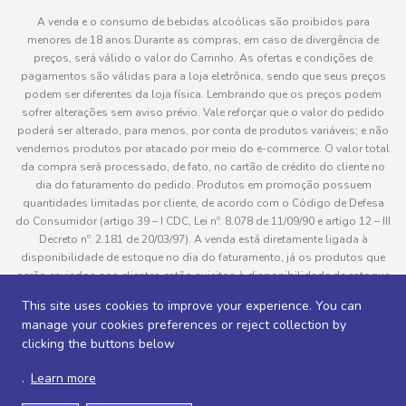
A venda e o consumo de bebidas alcoólicas são proibidos para
menores de 18 anos.Durante as compras, em caso de divergência de
preços, será válido o valor do Carrinho. As ofertas e condições de
pagamentos são válidas para a loja eletrônica, sendo que seus preços
podem ser diferentes da loja física. Lembrando que os preços podem
sofrer alterações sem aviso prévio. Vale reforçar que o valor do pedido
poderá ser alterado, para menos, por conta de produtos variáveis; e não
vendemos produtos por atacado por meio do e-commerce. O valor total
da compra será processado, de fato, no cartão de crédito do cliente no
dia do faturamento do pedido. Produtos em promoção possuem
quantidades limitadas por cliente, de acordo com o Código de Defesa
do Consumidor (artigo 39 – I CDC, Lei nº. 8.078 de 11/09/90 e artigo 12 – III
Decreto nº. 2.181 de 20/03/97). A venda está diretamente ligada à
disponibilidade de estoque no dia do faturamento, já os produtos que
serão enviados aos clientes estão sujeitos à disponibilidade de estoque
no momento da separação. Caso algum produto venha a faltar no
This site uses cookies to improve your experience. You can
pedido do cliente, este não será entregue e o valor do item não será
manage your cookies preferences or reject collection by
cobrado. As fotos dos produtos no site são ilustrativas, podendo haver
clicking the buttons below
divergência com o produto real e todos os pedidos estão sujeitos à
confirmação de dados do cliente. Informações sobre entrega, podem ser
.
Learn more
consultadas em “Política de Entregas”