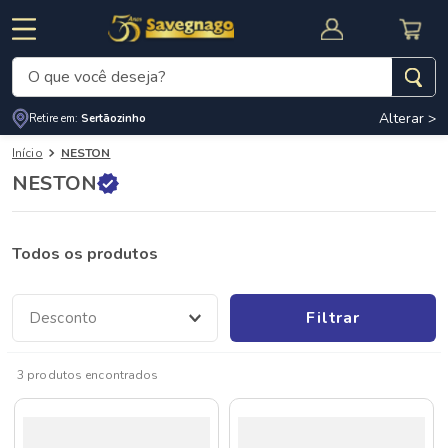
O que você deseja?
Alterar >
Retire em:
Sertãozinho
Termos mais buscados
Início
NESTON
1
º
leite
NESTON
2
º
cafe
RNAL
CUPOM DE DESCONTO
3
º
cerveja
Todos os produtos
4
º
carne
5
º
arroz
Filtrar
Desconto
3
produtos