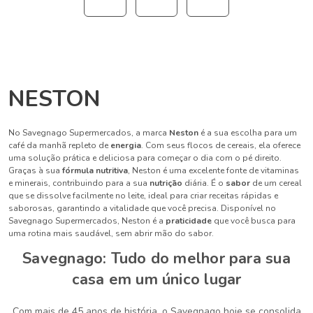
NESTON
No Savegnago Supermercados, a marca
Neston
é a sua escolha para um
café da manhã repleto de
energia
. Com seus flocos de cereais, ela oferece
uma solução prática e deliciosa para começar o dia com o pé direito.
Graças à sua
fórmula nutritiva
, Neston é uma excelente fonte de vitaminas
e minerais, contribuindo para a sua
nutrição
diária. É o
sabor
de um cereal
que se dissolve facilmente no leite, ideal para criar receitas rápidas e
saborosas, garantindo a vitalidade que você precisa. Disponível no
Savegnago Supermercados, Neston é a
praticidade
que você busca para
uma rotina mais saudável, sem abrir mão do sabor.
Savegnago: Tudo do melhor para sua
casa em um único lugar
Com mais de 45 anos de história, o Savegnago hoje se consolida