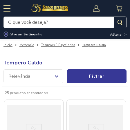
O que você deseja?
Alterar >
Retire em:
Sertãozinho
Termos mais buscados
Mercearia
Temperos E Especiarias
Tempero Caldo
1
º
leite
2
º
cafe
Tempero Caldo
RNAL
CUPOM DE DESCONTO
3
º
cerveja
Filtrar
Relevância
4
º
carne
5
º
arroz
25
produtos