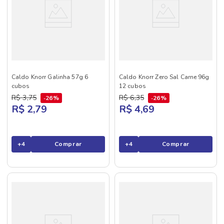
Caldo Knorr Galinha 57g 6
Caldo Knorr Zero Sal Carne 96g
cubos
12 cubos
R$
3
,
75
R$
6
,
35
26%
26%
R$ 2,79
R$ 4,69
+
4
Comprar
+
4
Comprar