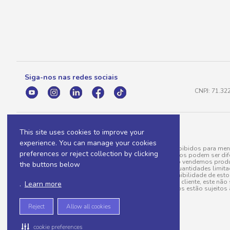
Siga-nos nas redes sociais
CNPJ: 71.32
This site uses cookies to improve your
experience. You can manage your cookies
A venda e o consumo de bebidas alcoólicas são proibidos para meno
preferences or reject collection by clicking
válidas para a loja eletrônica, sendo que seus preços podem ser dif
para menos, por conta de produtos variáveis; e não vendemos produ
the buttons below
do pedido. Produtos em promoção possuem quantidades limitadas po
20/03/97). A venda está diretamente ligada à disponibilidade de es
Caso algum produto venha a faltar no pedido do cliente, este não 
.
Learn more
todos os pedidos estão sujeitos 
Reject
Allow all cookies
cookie preferences