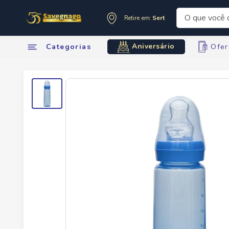
O que você de
Retire em:
Sertãozinho
Termos mai
Aniversário
Categorias
Ofer
1
º
leite
2
º
cafe
3
º
cerveja
4
º
carne
5
º
arroz
6
º
sabone
7
º
oleo
8
º
anivers
9
º
leite in
10
º
chocola