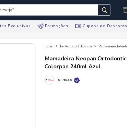
seja?
s buscados
tas Exclusivas
Promoções
Cupons de Descont
Perfumaria E Beleza
Perfumaria Infanti
Mamadeira Neopan Ortodontic
Colorpan 240ml Azul
te
NEOPAN
ario
tegral
te