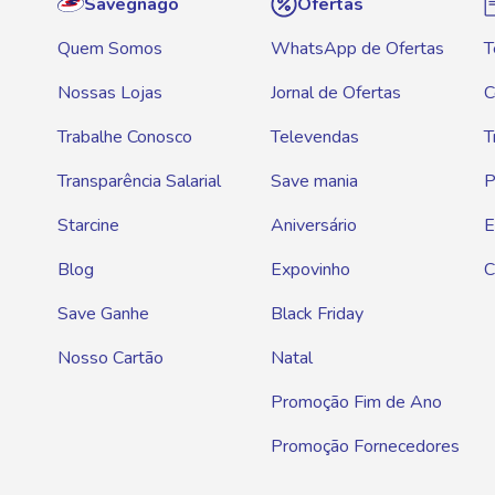
Savegnago
Ofertas
Quem Somos
WhatsApp de Ofertas
T
Nossas Lojas
Jornal de Ofertas
C
Trabalhe Conosco
Televendas
T
Transparência Salarial
Save mania
P
Starcine
Aniversário
E
Blog
Expovinho
C
Save Ganhe
Black Friday
Nosso Cartão
Natal
Promoção Fim de Ano
Promoção Fornecedores