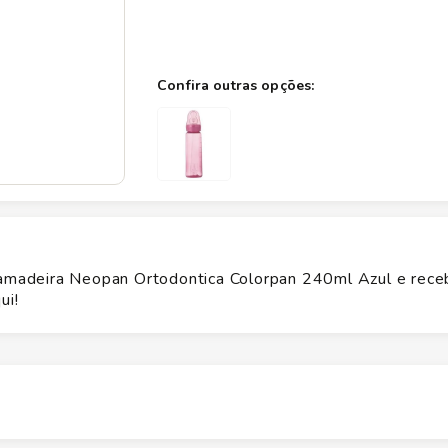
madeira Neopan Ortodontica Colorpan 240ml Azul e rece
ui!
Altura
21.5
cm