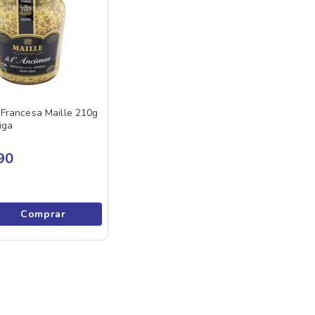
Francesa Maille 210g
iga
90
Comprar