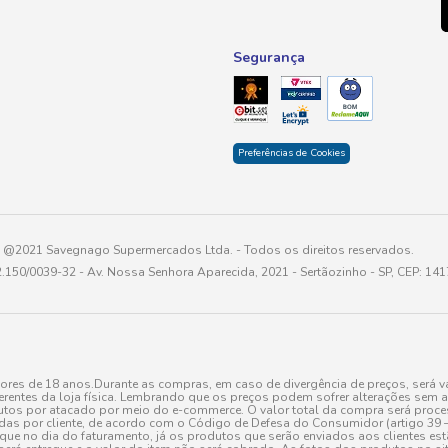
Segurança
Preferências de Cookies
@2021 Savegnago Supermercados Ltda. - Todos os direitos reservados.
2.150/0039-32 - Av. Nossa Senhora Aparecida, 2021 - Sertãozinho - SP, CEP: 14
res de 18 anos.Durante as compras, em caso de divergência de preços, será vá
erentes da loja física. Lembrando que os preços podem sofrer alterações sem av
tos por atacado por meio do e-commerce. O valor total da compra será processa
r cliente, de acordo com o Código de Defesa do Consumidor (artigo 39 – I CDC,
toque no dia do faturamento, já os produtos que serão enviados aos clientes e