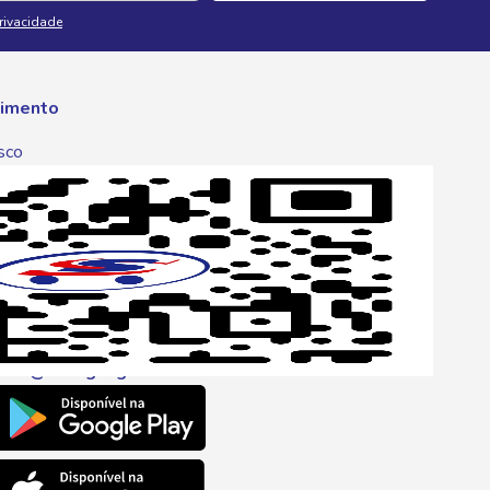
Privacidade
imento
sco
p
one
6 6680
l
ento@savegnago.com.br