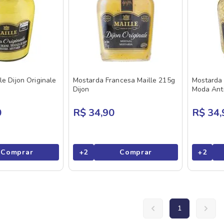
le Dijon Originale
Mostarda Francesa Maille 215g
Mostarda 
Dijon
Moda Ant
0
R$ 34,90
R$ 34,
Comprar
+
2
Comprar
+
2
1