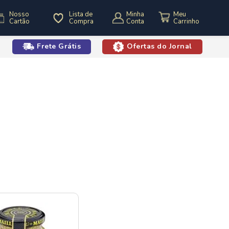
Nosso
Lista de
Minha
Cartão
Compra
Conta
Frete Grátis
Ofertas do Jornal
o