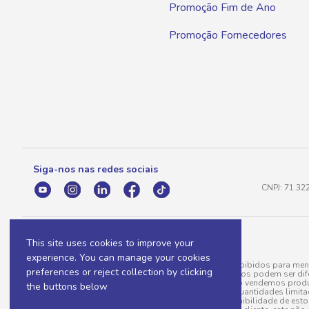
Promoção Fim de Ano
Promoção Fornecedores
Siga-nos nas redes sociais
CNPJ: 71.32
This site uses cookies to improve your
experience. You can manage your cookies
A venda e o consumo de bebidas alcoólicas são proibidos para meno
preferences or reject collection by clicking
válidas para a loja eletrônica, sendo que seus preços podem ser dif
para menos, por conta de produtos variáveis; e não vendemos produ
the buttons below
do pedido. Produtos em promoção possuem quantidades limitadas po
20/03/97). A venda está diretamente ligada à disponibilidade de es