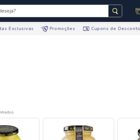
seja?
s buscados
tas Exclusivas
Promoções
Cupons de Descont
te
ario
tegral
te