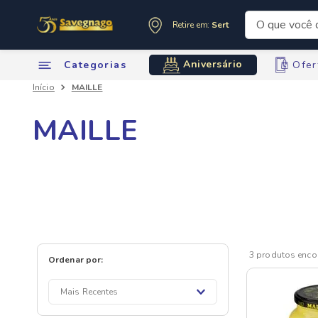
O que você de
Retire em:
Sertãozinho
Termos mai
Aniversário
Categorias
Ofer
1
º
leite
MAILLE
2
º
cafe
3
º
cerveja
MAILLE
4
º
carne
5
º
arroz
6
º
sabone
7
º
oleo
8
º
anivers
9
º
leite in
3
produtos
10
º
chocola
Mais Recentes