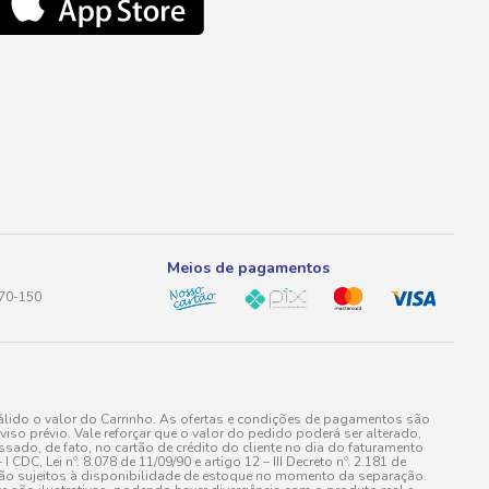
Meios de pagamentos
170-150
lido o valor do Carrinho. As ofertas e condições de pagamentos são
iso prévio. Vale reforçar que o valor do pedido poderá ser alterado,
do, de fato, no cartão de crédito do cliente no dia do faturamento
 Lei nº. 8.078 de 11/09/90 e artigo 12 – III Decreto nº. 2.181 de
stão sujeitos à disponibilidade de estoque no momento da separação.