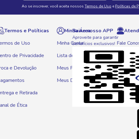
Ao se inscrever, você aceita nossos
Termos de Uso
e
Políticas de 
Termos e Políticas
Minha Área
Baixe nosso APP
Atend
Aproveite para garantir
ermos de Uso
Minha Conta
Fale Cono
benefícios exclusivos!
entro de Privacidade
Lista de Compras
WhatsAp
roca e Devolução
Meus Pedidos
Telef
agamentos
Meus Descontos
0800 01
ntrega e Retirada
E-mai
anal de Ética
atendim