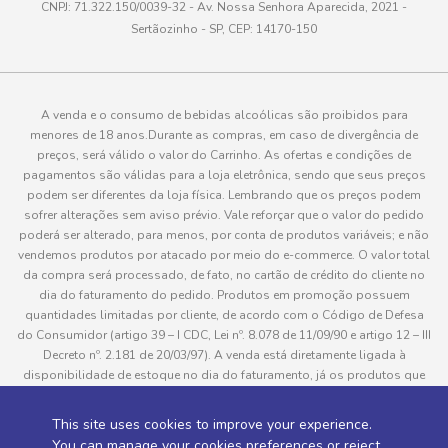
CNPJ: 71.322.150/0039-32 - Av. Nossa Senhora Aparecida, 2021 -
Sertãozinho - SP, CEP: 14170-150
A venda e o consumo de bebidas alcoólicas são proibidos para
menores de 18 anos.Durante as compras, em caso de divergência de
preços, será válido o valor do Carrinho. As ofertas e condições de
pagamentos são válidas para a loja eletrônica, sendo que seus preços
podem ser diferentes da loja física. Lembrando que os preços podem
sofrer alterações sem aviso prévio. Vale reforçar que o valor do pedido
poderá ser alterado, para menos, por conta de produtos variáveis; e não
vendemos produtos por atacado por meio do e-commerce. O valor total
da compra será processado, de fato, no cartão de crédito do cliente no
dia do faturamento do pedido. Produtos em promoção possuem
quantidades limitadas por cliente, de acordo com o Código de Defesa
do Consumidor (artigo 39 – I CDC, Lei nº. 8.078 de 11/09/90 e artigo 12 – III
Decreto nº. 2.181 de 20/03/97). A venda está diretamente ligada à
disponibilidade de estoque no dia do faturamento, já os produtos que
serão enviados aos clientes estão sujeitos à disponibilidade de estoque
no momento da separação. Caso algum produto venha a faltar no
This site uses cookies to improve your experience.
pedido do cliente, este não será entregue e o valor do item não será
You can manage your cookies preferences or reject