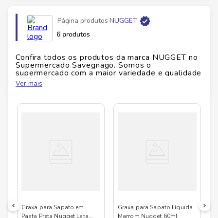
Página produtos
NUGGET
6 produtos
Confira todos os produtos da marca
NUGGET
no
Supermercado Savegnago. Somos o
supermercado com a maior variedade e qualidade
do Brasil!
Ver mais
No Savegnago, você encontra uma ampla seleção
de produtos
NUGGET
, confira abaixo:
Graxa para Sapato em
Graxa para Sapato Líquida
Pasta Preta Nugget Lata
Marrom Nugget 60ml