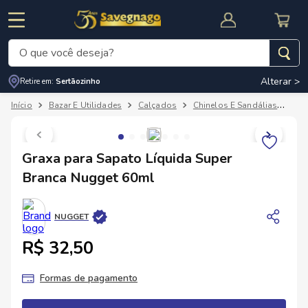
O que você deseja?
Alterar >
Retire em:
Sertãozinho
Termos mais buscados
Bazar E Utilidades
Calçados
Chinelos E Sandálias
Gra
1
º
leite
2
º
cafe
RNAL
CUPOM DE DESCONTO
Graxa para Sapato Líquida Super
3
º
cerveja
Branca Nugget 60ml
4
º
carne
5
º
arroz
NUGGET
R$ 32,50
Formas de pagamento