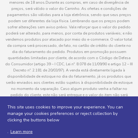
menores de 18 anos.Durante as compras, em caso de divergência de
preços, será válido o valor do Carrinho. As ofertas e condições de
pagamentos são válidas para a loja eletrônica, sendo que seus preços
podem ser diferentes da loja física. Lembrando que os preços podem
sofrer alterações sem aviso prévio. Vale reforçar que o valor do pedido
poderá ser alterado, para menos, por conta de produtos variáveis; e não
vendemos produtos por atacado por meio do e-commerce. O valor total
da compra será processado, de fato, no cartão de crédito do cliente no
dia do faturamento do pedido. Produtos em promoção possuem
quantidades limitadas por cliente, de acordo com o Código de Defesa
do Consumidor (artigo 39 – I CDC, Lei nº. 8.078 de 11/09/90 e artigo 12 – III
Decreto nº. 2.181 de 20/03/97). A venda está diretamente ligada à
disponibilidade de estoque no dia do faturamento, já os produtos que
serão enviados aos clientes estão sujeitos à disponibilidade de estoque
no momento da separação. Caso algum produto venha a faltar no
pedido do cliente, este não será entregue e o valor do item não será
cobrado. As fotos dos produtos no site são ilustrativas, podendo haver
This site uses cookies to improve your experience. You can
divergência com o produto real e todos os pedidos estão sujeitos à
manage your cookies preferences or reject collection by
confirmação de dados do cliente. Informações sobre entrega, podem ser
consultadas em “Política de Entregas”
clicking the buttons below
.
Learn more
Desenvolvido por