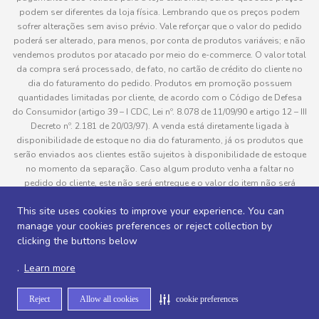
podem ser diferentes da loja física. Lembrando que os preços podem
sofrer alterações sem aviso prévio. Vale reforçar que o valor do pedido
poderá ser alterado, para menos, por conta de produtos variáveis; e não
vendemos produtos por atacado por meio do e-commerce. O valor total
da compra será processado, de fato, no cartão de crédito do cliente no
dia do faturamento do pedido. Produtos em promoção possuem
quantidades limitadas por cliente, de acordo com o Código de Defesa
do Consumidor (artigo 39 – I CDC, Lei nº. 8.078 de 11/09/90 e artigo 12 – III
Decreto nº. 2.181 de 20/03/97). A venda está diretamente ligada à
disponibilidade de estoque no dia do faturamento, já os produtos que
serão enviados aos clientes estão sujeitos à disponibilidade de estoque
no momento da separação. Caso algum produto venha a faltar no
pedido do cliente, este não será entregue e o valor do item não será
cobrado. As fotos dos produtos no site são ilustrativas, podendo haver
This site uses cookies to improve your experience. You can
divergência com o produto real e todos os pedidos estão sujeitos à
manage your cookies preferences or reject collection by
confirmação de dados do cliente. Informações sobre entrega, podem ser
consultadas em “Política de Entregas”
clicking the buttons below
.
Learn more
Desenvolvido por
Reject
Allow all cookies
cookie preferences
Sitemap de rotas -
Sitemap de departamentos -
Sitemap de categorias -