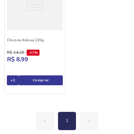
Chicoria Aleluia 220g
R$
14
,
25
37%
R$ 8,99
+
2
Comprar
1