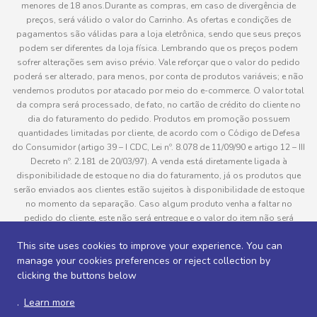
menores de 18 anos.Durante as compras, em caso de divergência de
preços, será válido o valor do Carrinho. As ofertas e condições de
pagamentos são válidas para a loja eletrônica, sendo que seus preços
podem ser diferentes da loja física. Lembrando que os preços podem
sofrer alterações sem aviso prévio. Vale reforçar que o valor do pedido
poderá ser alterado, para menos, por conta de produtos variáveis; e não
vendemos produtos por atacado por meio do e-commerce. O valor total
da compra será processado, de fato, no cartão de crédito do cliente no
dia do faturamento do pedido. Produtos em promoção possuem
quantidades limitadas por cliente, de acordo com o Código de Defesa
do Consumidor (artigo 39 – I CDC, Lei nº. 8.078 de 11/09/90 e artigo 12 – III
Decreto nº. 2.181 de 20/03/97). A venda está diretamente ligada à
disponibilidade de estoque no dia do faturamento, já os produtos que
serão enviados aos clientes estão sujeitos à disponibilidade de estoque
no momento da separação. Caso algum produto venha a faltar no
pedido do cliente, este não será entregue e o valor do item não será
cobrado. As fotos dos produtos no site são ilustrativas, podendo haver
This site uses cookies to improve your experience. You can
divergência com o produto real e todos os pedidos estão sujeitos à
manage your cookies preferences or reject collection by
confirmação de dados do cliente. Informações sobre entrega, podem ser
consultadas em “Política de Entregas”
clicking the buttons below
.
Learn more
Desenvolvido por