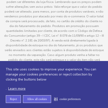
podem ser diferentes da loja física. Lembrando que os preços podem
sofrer alterações sem aviso prévio. Vale reforçar que o valor do pedido
poderá ser alterado, para menos, por conta de produtos variáveis; e não
vendemos produtos por atacado por meio do e-commerce. O valor total
da compra será processado, de fato, no cartão de crédito do cliente no
dia do faturamento do pedido. Produtos em promoção possuem
quantidades limitadas por cliente, de acordo com o Código de Defesa
do Consumidor (artigo 39 – I CDC, Lei nº. 8.078 de 11/09/90 e artigo 12 – III
Decreto nº. 2.181 de 20/03/97). A venda está diretamente ligada à
disponibilidade de estoque no dia do faturamento, já os produtos que
serão enviados aos clientes estão sujeitos à disponibilidade de estoque
no momento da separação. Caso algum produto venha a faltar no
pedido do cliente, este não será entregue e o valor do item não será
cobrado. As fotos dos produtos no site são ilustrativas, podendo haver
This site uses cookies to improve your experience. You can
divergência com o produto real e todos os pedidos estão sujeitos à
manage your cookies preferences or reject collection by
confirmação de dados do cliente. Informações sobre entrega, podem ser
consultadas em “Política de Entregas”
clicking the buttons below
.
Learn more
Desenvolvido por
Reject
Allow all cookies
cookie preferences
Sitemap de rotas -
Sitemap de departamentos -
Sitemap de categorias -