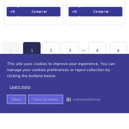
+
6
Comprar
+
6
Comprar
1
2
3
4
This site uses cookies to improve your experience. You can
manage your cookies preferences or reject collection by
clicking the buttons below
.
Learn more
Receba nossas promoções e novidades
Reject
Allow all cookies
cookie preferences
exclusivas