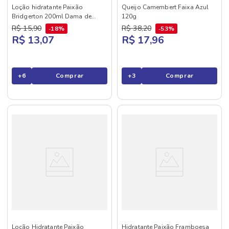
Loção hidratante Paixão
Queijo Camembert Faixa Azul
Bridgerton 200ml Dama de
120g
Prata
R$
15
,
90
R$
38
,
20
18%
53%
R$ 13,07
R$ 17,96
+
6
Comprar
+
3
Comprar
Loção Hidratante Paixão
Hidratante Paixão Framboesa