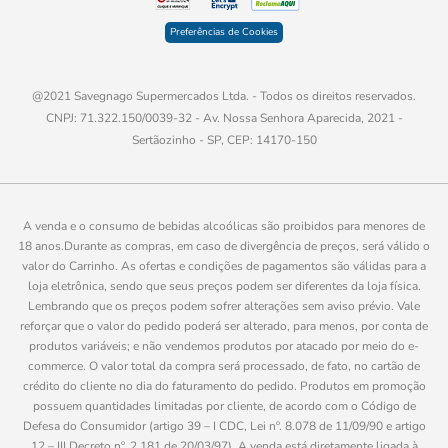
Preferências de Cookies
@2021 Savegnago Supermercados Ltda. - Todos os direitos reservados.
CNPJ: 71.322.150/0039-32 - Av. Nossa Senhora Aparecida, 2021 -
Sertãozinho - SP, CEP: 14170-150
A venda e o consumo de bebidas alcoólicas são proibidos para menores de
18 anos.Durante as compras, em caso de divergência de preços, será válido o
valor do Carrinho. As ofertas e condições de pagamentos são válidas para a
loja eletrônica, sendo que seus preços podem ser diferentes da loja física.
Lembrando que os preços podem sofrer alterações sem aviso prévio. Vale
reforçar que o valor do pedido poderá ser alterado, para menos, por conta de
produtos variáveis; e não vendemos produtos por atacado por meio do e-
commerce. O valor total da compra será processado, de fato, no cartão de
crédito do cliente no dia do faturamento do pedido. Produtos em promoção
possuem quantidades limitadas por cliente, de acordo com o Código de
Defesa do Consumidor (artigo 39 – I CDC, Lei nº. 8.078 de 11/09/90 e artigo
12 – III Decreto nº. 2.181 de 20/03/97). A venda está diretamente ligada à