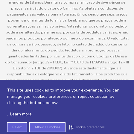
menores de 18 anos.Durante as compras, em caso de divergência de
preços, será válido o valor do Carrinho. As ofertas e condições de
pagamentos são válidas para a loja eletrônica, sendo que seus preços
podem ser diferentes da loja física. Lembrando que os preços podem
sofrer alterações sem aviso prévio. Vale reforçar que o valor do pedido
poderá ser alterado, para menos, por conta de produtos variáveis; e não
vendemos produtos por atacado por meio do e-commerce. O valor total
da compra será processado, de fato, no cartão de crédito do cliente no
dia do faturamento do pedido. Produtos em promoção possuem
quantidades limitadas por cliente, de acordo com o Código de Defesa
do Consumidor (artigo 39 – I CDC, Lei nº. 8.078 de 11/09/90 e artigo 12 – III
Decreto nº. 2.181 de 20/03/97). A venda está diretamente ligada à
disponibilidade de estoque no dia do faturamento, já os produtos que
serão enviados aos clientes estão sujeitos à disponibilidade de estoque
no momento da separação. Caso algum produto venha a faltar no
This site uses cookies to improve your experience. You can
pedido do cliente, este não será entregue e o valor do item não será
manage your cookies preferences or reject collection by
cobrado. As fotos dos produtos no site são ilustrativas, podendo haver
clicking the buttons below
divergência com o produto real e todos os pedidos estão sujeitos à
confirmação de dados do cliente. Informações sobre entrega, podem ser
.
Learn more
consultadas em “Política de Entregas”
Reject
Allow all cookies
cookie preferences
Desenvolvido por