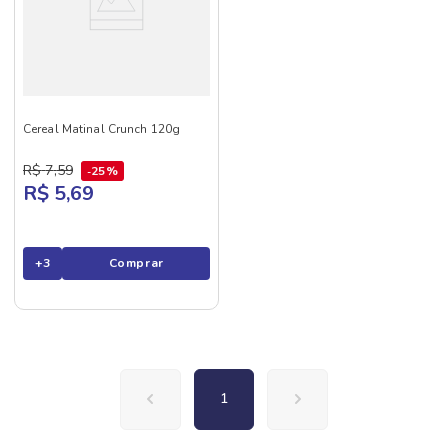
Cereal Matinal Crunch 120g
R$
7
,
59
25%
R$ 5,69
+
3
Comprar
1