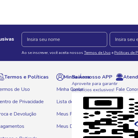
usivas
Ao se inscrever, você aceita nossos
Termos de Uso
e
Políticas de 
Termos e Políticas
Minha Área
Baixe nosso APP
Atend
Aproveite para garantir
ermos de Uso
Minha Conta
Fale Cono
benefícios exclusivos!
entro de Privacidade
Lista de Compras
WhatsAp
roca e Devolução
Meus Pedidos
Telef
agamentos
Meus Descontos
0800 01