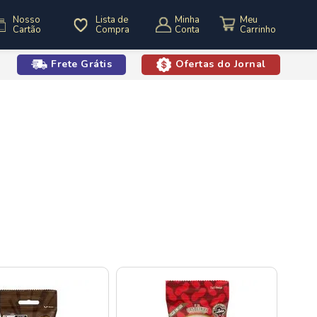
Nosso
Lista de
Minha
Cartão
Compra
Conta
Frete Grátis
Ofertas do Jornal
o