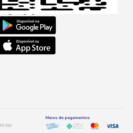
l
ento@savegnago.com.br
Meios de pagamentos
170-150