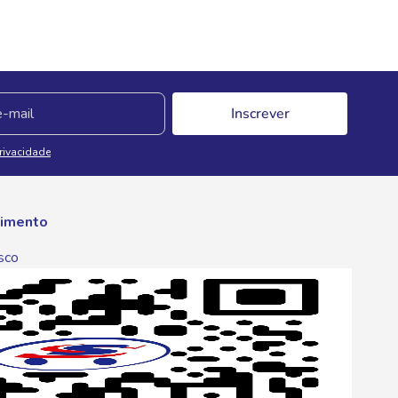
Inscrever
Privacidade
imento
sco
p
one
6 6680