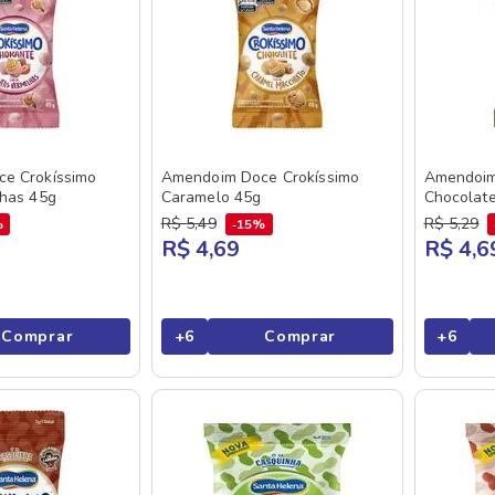
e Crokíssimo
Amendoim Doce Crokíssimo
Amendoim
lhas 45g
Caramelo 45g
Chocolat
R$
5
,
49
R$
5
,
29
%
15%
R$ 4,69
R$ 4,6
Comprar
+
6
Comprar
+
6