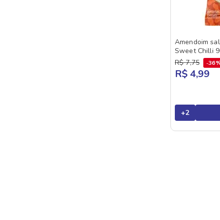
Amendoim sal
Sweet Chilli 
R$
7
,
75
36
R$ 4,99
+
2