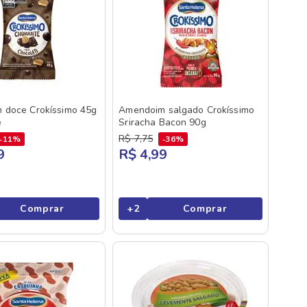
 doce Crokíssimo 45g
Amendoim salgado Crokíssimo
e
Sriracha Bacon 90g
R$
7
,
75
11%
36%
9
R$ 4,99
Comprar
+
2
Comprar