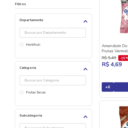
Filtros
Departamento
Hortifruti
Amendoim Doc
Frutas Verme
R$
5
,
49
15
R$ 4,69
Categoria
+
6
Frutas Secas
Subcategoria