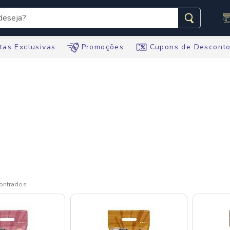
seja?
s buscados
tas Exclusivas
Promoções
Cupons de Descont
te
tegral
ario
te