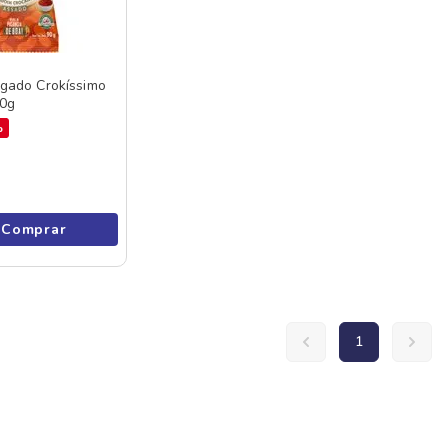
gado Crokíssimo
90g
%
Comprar
1