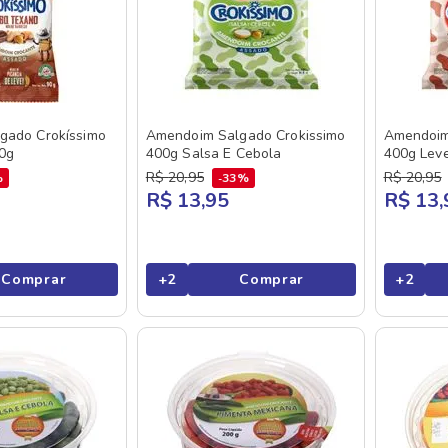
gado Crokíssimo
Amendoim Salgado Crokissimo
Amendoim
0g
400g Salsa E Cebola
400g Lev
R$
20
,
95
R$
20
,
95
%
33%
R$ 13,95
R$ 13,
Comprar
+
2
Comprar
+
2