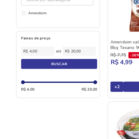
Amendoim
Faixas de preço
Amendoim sal
Bbq Texano 9
R$
R$
R$
7
,
75
36
R$ 4,99
BUSCAR
+
2
R$ 4,00
R$ 20,00