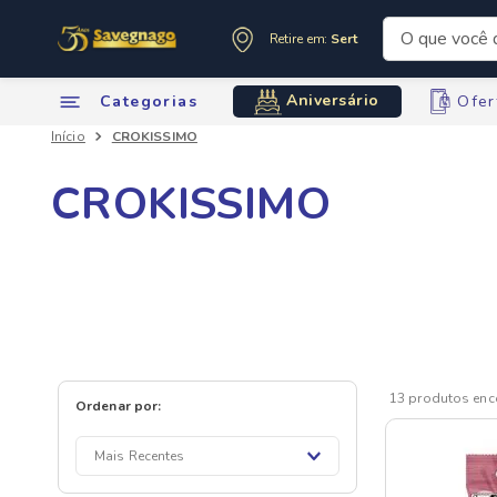
O que você de
Retire em:
Sertãozinho
Termos mai
Aniversário
Categorias
Ofer
1
º
leite
CROKISSIMO
2
º
cafe
3
º
cerveja
CROKISSIMO
4
º
carne
5
º
arroz
6
º
sabone
7
º
oleo
8
º
leite in
9
º
anivers
13
produtos
10
º
chocola
Mais Recentes