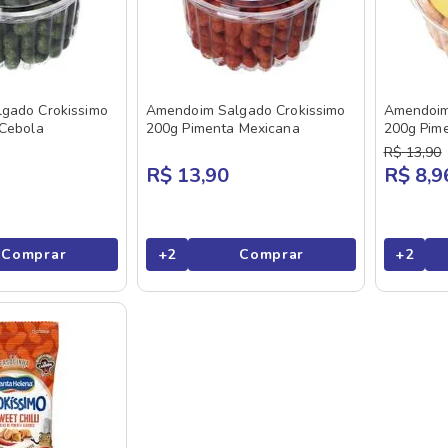
gado Crokissimo
Amendoim Salgado Crokissimo
Amendoim
 Cebola
200g Pimenta Mexicana
200g Pim
R$
13
,
90
R$ 13,90
R$ 8,9
Comprar
+
2
Comprar
+
2