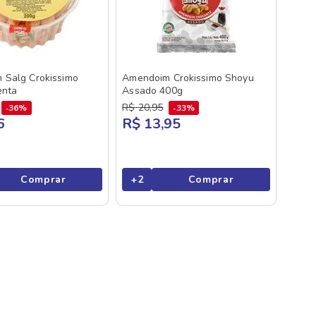
 Salg Crokissimo
Amendoim Crokissimo Shoyu
enta
Assado 400g
R$
20
,
95
36%
33%
6
R$ 13,95
Comprar
+
2
Comprar