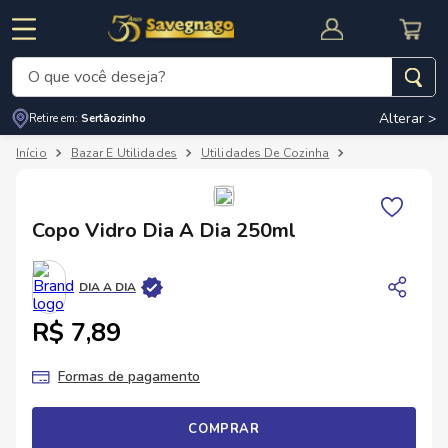
O que você deseja?
Alterar >
Retire em:
Sertãozinho
Termos mais buscados
Bazar E Utilidades
Utilidades De Cozinha
Copos E Taças
1
º
leite
2
º
cafe
RNAL
CUPOM DE DESCONTO
Copo Vidro Dia A Dia 250ml
3
º
cerveja
4
º
carne
DIA A DIA
5
º
arroz
R$ 7,89
Formas de pagamento
COMPRAR