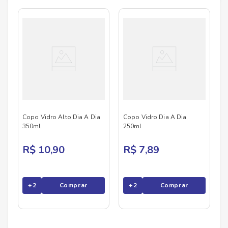
No Savegnago, você encontra uma ampla seleção
de produtos
DIA A DIA
, confira abaixo:
Largura
6
cm
Comprimento
6
cm
Peso
0.18
kg
Copo Vidro Alto Dia A Dia
Copo Vidro Dia A Dia
350ml
250ml
R$ 10,90
R$ 7,89
+
2
Comprar
+
2
Comprar