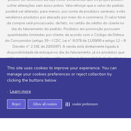
sofrer alterações sem aviso prévio. Vale reforçar que o valor do pedido
poderá ser alterado, para menos, por conta de produtos variáveis; e não
vendemos produtos por atacado por meio do e-commerce. O valor total
da compra será processado, de fato, no cartão de crédito do cliente no
dia do faturamento do pedido. Produtos em promoção possuem
quantidades limitadas por cliente, de acordo com o Código de Defesa
do Consumidor (artigo 39 – I CDC, Lei nº. 8.078 de 11/09/90 e artigo 12 – III
Decreto nº. 2.181 de 20/03/97). A venda está diretamente ligada à
disponibilidade de estoque no dia do faturamento, já os produtos que
serão enviados aos clientes estão sujeitos à disponibilidade de estoque
no momento da separação. Caso algum produto venha a faltar no
This site uses cookies to improve your experience. You can
pedido do cliente, este não será entregue e o valor do item não será
manage your cookies preferences or reject collection by
cobrado. As fotos dos produtos no site são ilustrativas, podendo haver
clicking the buttons below
divergência com o produto real e todos os pedidos estão sujeitos à
confirmação de dados do cliente. Informações sobre entrega, podem ser
.
Learn more
consultadas em “Política de Entregas”
Reject
Allow all cookies
cookie preferences
Desenvolvido por
Sitemap de rotas -
Sitemap de departamentos -
Sitemap de categorias -
Sitemap de subcategorias -
Sitemap de marcas -
Sitemap de produtos