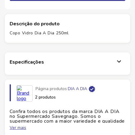
Descrição do produto
Copo Vidro Dia A Dia 250ml
Especificações
Marca
DIA A DIA
Página produtos
DIA A DIA
EAN
7893220316722
2 produtos
Id do produto
157588
Confira todos os produtos da marca
DIA A DIA
no Supermercado Savegnago. Somos o
supermercado com a maior variedade e qualidade
Altura
11
cm
do Brasil!
Ver mais