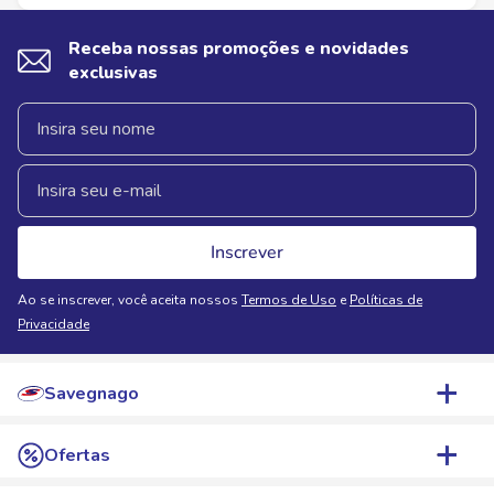
Receba nossas promoções e novidades
exclusivas
Inscrever
Ao se inscrever, você aceita nossos
Termos de Uso
e
Políticas de
Privacidade
Savegnago
Quem Somos
Ofertas
Nossas Lojas