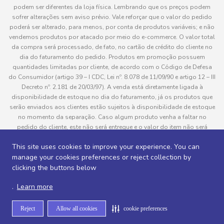
podem ser diferentes da loja física. Lembrando que os preços podem
sofrer alterações sem aviso prévio. Vale reforçar que o valor do pedido
poderá ser alterado, para menos, por conta de produtos variáveis; e não
vendemos produtos por atacado por meio do e-commerce. O valor total
da compra será processado, de fato, no cartão de crédito do cliente no
dia do faturamento do pedido. Produtos em promoção possuem
quantidades limitadas por cliente, de acordo com o Código de Defesa
do Consumidor (artigo 39 – I CDC, Lei nº. 8.078 de 11/09/90 e artigo 12 – III
Decreto nº. 2.181 de 20/03/97). A venda está diretamente ligada à
disponibilidade de estoque no dia do faturamento, já os produtos que
serão enviados aos clientes estão sujeitos à disponibilidade de estoque
no momento da separação. Caso algum produto venha a faltar no
pedido do cliente, este não será entregue e o valor do item não será
cobrado. As fotos dos produtos no site são ilustrativas, podendo haver
This site uses cookies to improve your experience. You can
divergência com o produto real e todos os pedidos estão sujeitos à
manage your cookies preferences or reject collection by
confirmação de dados do cliente. Informações sobre entrega, podem ser
consultadas em “Política de Entregas”
clicking the buttons below
.
Learn more
Desenvolvido por
Reject
Allow all cookies
cookie preferences
Sitemap de rotas -
Sitemap de departamentos -
Sitemap de categorias -