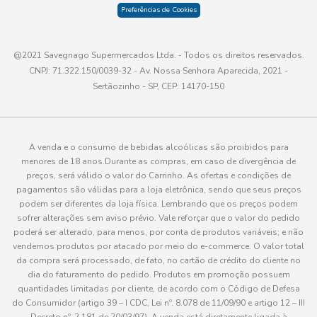
Preferências de Cookies
@2021 Savegnago Supermercados Ltda. - Todos os direitos reservados.
CNPJ: 71.322.150/0039-32 - Av. Nossa Senhora Aparecida, 2021 -
Sertãozinho - SP, CEP: 14170-150
A venda e o consumo de bebidas alcoólicas são proibidos para
menores de 18 anos.Durante as compras, em caso de divergência de
preços, será válido o valor do Carrinho. As ofertas e condições de
pagamentos são válidas para a loja eletrônica, sendo que seus preços
podem ser diferentes da loja física. Lembrando que os preços podem
sofrer alterações sem aviso prévio. Vale reforçar que o valor do pedido
poderá ser alterado, para menos, por conta de produtos variáveis; e não
vendemos produtos por atacado por meio do e-commerce. O valor total
da compra será processado, de fato, no cartão de crédito do cliente no
dia do faturamento do pedido. Produtos em promoção possuem
quantidades limitadas por cliente, de acordo com o Código de Defesa
do Consumidor (artigo 39 – I CDC, Lei nº. 8.078 de 11/09/90 e artigo 12 – III
Decreto nº. 2.181 de 20/03/97). A venda está diretamente ligada à