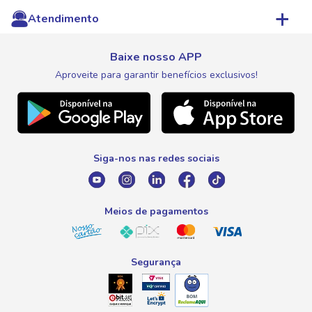
Minha Conta
Aniversário
Atendimento
Pagamentos
Save Ganhe
Lista de Compras
Expovinho
Entrega e Retirada
Fale Conosco
Nosso Cartão
Meus Pedidos
Baixe nosso APP
Black Friday
Canal de Ética
Aproveite para garantir benefícios exclusivos!
WhatsApp
Meus Descontos
Natal
Telefone
Promoção Fim de Ano
0800 016 6680
Promoção Fornecedores
Siga-nos nas redes sociais
E-mail
atendimento@savegnago.com.br
Meios de pagamentos
Segurança