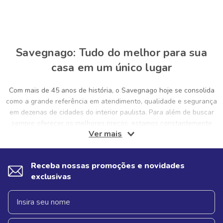
Savegnago: Tudo do melhor para sua
casa em um único lugar
Com mais de 45 anos de história, o Savegnago hoje se consolida
como a grande referência em atendimento, qualidade e segurança
em dezenas de cidades do interior paulista. Para além de buscar
sempre oferecer os melhores preços, estamos constantemente
Ver mais
pensando e proporcionando ofertas exclusivas, aliadas a um
atendimento humanizado e preocupado, sobretudo, com uma boa
experiência para os clientes. Isso porque a gente sabe que a sua
Receba nossas promoções e novidades
casa merece sempre estar abastecida com o melhor. Não só isso,
exclusivas
mas ter produtos de qualidade em casa proporciona bem-estar e
saúde para você, sua família, visitas e pets. E foi com essa noção
e preocupação com você que nos consolidamos como uma
referência em supermercados no interior! Por isso, hoje em dia,
comprar no Savegnago é sinônimo de comprar com qualidade e