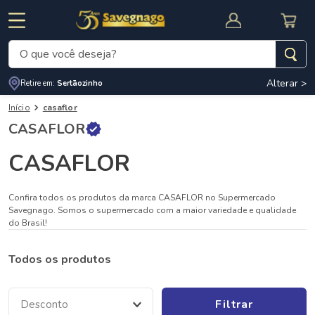
O que você deseja?
Alterar >
Retire em:
Sertãozinho
Termos mais buscados
Início
casaflor
1
º
leite
CASAFLOR
2
º
cafe
CASAFLOR
RNAL
CUPOM DE DESCONTO
3
º
cerveja
4
º
carne
Confira todos os produtos da marca CASAFLOR no Supermercado
Savegnago. Somos o supermercado com a maior variedade e qualidade
5
º
arroz
do Brasil!
Todos os produtos
Filtrar
Desconto