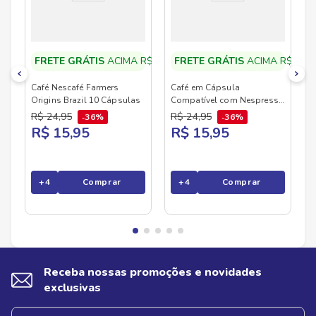
para todos os momentos — seja para começar o
dia com energia ou para uma pausa saborosa no
meio da rotina.
FRETE GRÁTIS
ACIMA R$79,90
FRETE GRÁTIS
ACIMA R$79,9
Café Nescafé Farmers
Café em Cápsula
Origins Brazil 10 Cápsulas
Compatível com Nespresso
Nescafé Farmers Origins
R$
24
,
95
R$
24
,
95
36%
36%
Índia 10 Cápsulas
R$ 15,95
R$ 15,95
+
4
Comprar
+
4
Comprar
Receba nossas promoções e novidades
exclusivas