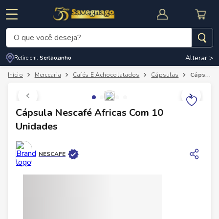
O que você deseja?
Alterar >
Retire em:
Sertãozinho
Termos mais buscados
Mercearia
Cafés E Achocolatados
Cápsulas
Cápsula Nescafé Africas Com 10 Unidades
1
º
leite
2
º
cafe
RNAL
CUPOM DE DESCONTO
Cápsula Nescafé Africas Com 10
3
º
cerveja
Unidades
4
º
carne
5
º
arroz
NESCAFE