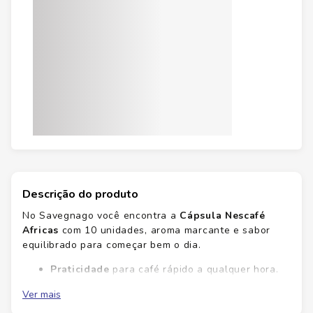
Descrição do produto
No Savegnago você encontra a
Cápsula Nescafé
Africas
com 10 unidades, aroma marcante e sabor
equilibrado para começar bem o dia.
Praticidade
para café rápido a qualquer hora.
Aroma
intenso que desperta o momento.
Ver mais
Sabor
equilibrado com nuances agradáveis.