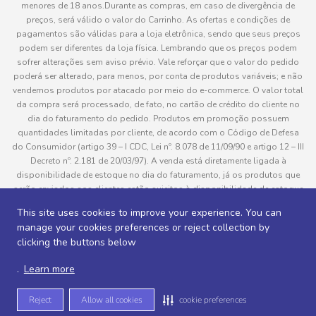
menores de 18 anos.Durante as compras, em caso de divergência de
preços, será válido o valor do Carrinho. As ofertas e condições de
pagamentos são válidas para a loja eletrônica, sendo que seus preços
podem ser diferentes da loja física. Lembrando que os preços podem
sofrer alterações sem aviso prévio. Vale reforçar que o valor do pedido
poderá ser alterado, para menos, por conta de produtos variáveis; e não
vendemos produtos por atacado por meio do e-commerce. O valor total
da compra será processado, de fato, no cartão de crédito do cliente no
dia do faturamento do pedido. Produtos em promoção possuem
quantidades limitadas por cliente, de acordo com o Código de Defesa
do Consumidor (artigo 39 – I CDC, Lei nº. 8.078 de 11/09/90 e artigo 12 – III
Decreto nº. 2.181 de 20/03/97). A venda está diretamente ligada à
disponibilidade de estoque no dia do faturamento, já os produtos que
serão enviados aos clientes estão sujeitos à disponibilidade de estoque
no momento da separação. Caso algum produto venha a faltar no
This site uses cookies to improve your experience. You can
pedido do cliente, este não será entregue e o valor do item não será
manage your cookies preferences or reject collection by
cobrado. As fotos dos produtos no site são ilustrativas, podendo haver
clicking the buttons below
divergência com o produto real e todos os pedidos estão sujeitos à
confirmação de dados do cliente. Informações sobre entrega, podem ser
.
Learn more
consultadas em “Política de Entregas”
Reject
Allow all cookies
cookie preferences
Desenvolvido por