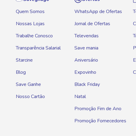
Quem Somos
WhatsApp de Ofertas
T
Nossas Lojas
Jornal de Ofertas
C
Trabalhe Conosco
Televendas
T
Transparência Salarial
Save mania
P
Starcine
Aniversário
E
Blog
Expovinho
C
Save Ganhe
Black Friday
Nosso Cartão
Natal
Promoção Fim de Ano
Promoção Fornecedores