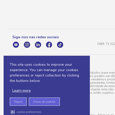
Siga-nos nas redes sociais
CNPJ: 71.32
This site uses cookies to improve your
experience. You can manage your cookies
A venda e o consumo de bebidas alcoólicas são proibidos para meno
preferences or reject collection by clicking
válidas para a loja eletrônica, sendo que seus preços podem ser dif
para menos, por conta de produtos variáveis; e não vendemos produ
the buttons below
do pedido. Produtos em promoção possuem quantidades limitadas po
20/03/97). A venda está diretamente ligada à disponibilidade de es
Caso algum produto venha a faltar no pedido do cliente, este não 
.
Learn more
todos os pedidos estão sujeitos 
Reject
Allow all cookies
cookie preferences