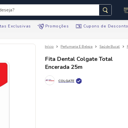
seja?
s buscados
tas Exclusivas
Promoções
Cupons de Descont
Perfumaria E Beleza
Saúde Bucal
Fita Dental Colgate Total
Encerada 25m
te
COLGATE
ario
tegral
te