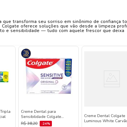
Largura
M
2.5
cm
que transforma seu sorriso em sinônimo de confiança t
Comprimento
7.5
cm
, Colgate oferece soluções que vão desde a limpeza pro
ito e sensibilidade — tudo com aquele frescor que deixa
m fórmulas avançadas e ingredientes que cuidam da saúde
Peso
0.02
kg
e apenas dentes limpos: ela promove autoestima, bem-es
, clareadoras ou para dentes sensíveis, há sempre uma o
essidades com eficiência e carinho. Colgate é para quem
, aproxima pessoas e começa nos pequenos hábitos. Dis
tegem e fortalecem o seu sorriso todos os dias.
Tripla
Creme Dental para
Creme Dental Colgate
ial
Sensibilidade Colgate
Luminous White Carvã
Sensitive Pro Alívio Imediato
R$
38
,
20
24%
Ativado 70g 3 unidade
Original 90g 3 unidades