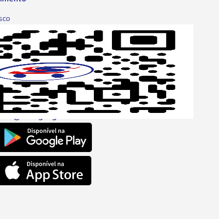
sco
p
one
6 6680
l
ento@savegnago.com.br