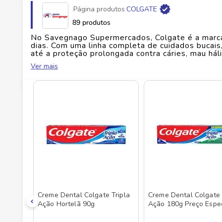
Página produtos
COLGATE
Fabricante
COLGATE PALMOLIVE IND E CO
89 produtos
No Savegnago Supermercados, Colgate é a marca 
EAN
7891024183182
dias. Com uma linha completa de cuidados bucais
até a proteção prolongada contra cáries, mau hál
qualquer escovação mais leve e revigorante. Co
Ver mais
Id do produto
82634
boca como um todo, Colgate entrega mais do qu
qualidade de vida. Seja nas versões anti-tártaro
que combina com sua rotina e atende às suas nec
entende que um sorriso bem cuidado abre portas
no Savegnago Supermercados em versões que pro
Creme Dental Colgate Tripla
Creme Dental Colgate 
Ação Hortelã 90g
Ação 180g Preço Espec