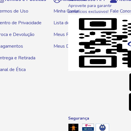
Aproveite para garantir
ermos de Uso
Minha Conta
Fale Cono
benefícios exclusivos!
entro de Privacidade
Lista de Compras
WhatsAp
roca e Devolução
Meus Pedidos
Telef
agamentos
Meus Descontos
0800 01
ntrega e Retirada
E-mai
anal de Ética
atendim
Segurança