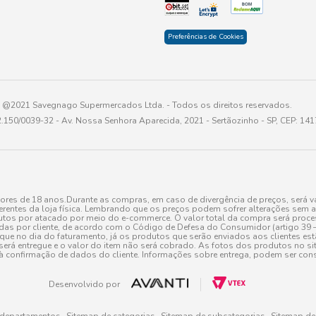
Preferências de Cookies
@2021 Savegnago Supermercados Ltda. - Todos os direitos reservados.
2.150/0039-32 - Av. Nossa Senhora Aparecida, 2021 - Sertãozinho - SP, CEP: 14
res de 18 anos.Durante as compras, em caso de divergência de preços, será vá
erentes da loja física. Lembrando que os preços podem sofrer alterações sem av
tos por atacado por meio do e-commerce. O valor total da compra será processa
r cliente, de acordo com o Código de Defesa do Consumidor (artigo 39 – I CDC,
toque no dia do faturamento, já os produtos que serão enviados aos clientes e
será entregue e o valor do item não será cobrado. As fotos dos produtos no sit
à confirmação de dados do cliente. Informações sobre entrega, podem ser cons
Desenvolvido por