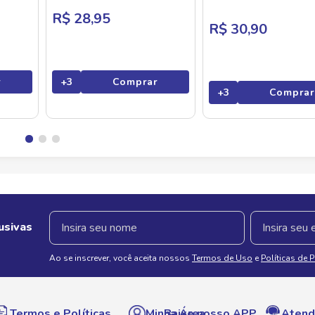
R$ 28,95
R$ 30,90
r
+
3
Comprar
+
3
Comprar
usivas
Ao se inscrever, você aceita nossos
Termos de Uso
e
Políticas de 
Termos e Políticas
Minha Área
Baixe nosso APP
Atend