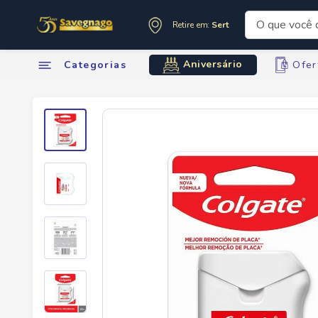
O que você de
Retire em:
Sertãozinho
Termos mai
Aniversário
Categorias
Ofer
1
º
leite
2
º
cafe
3
º
cerveja
4
º
carne
5
º
arroz
6
º
sabone
7
º
oleo
8
º
anivers
9
º
leite in
10
º
chocola