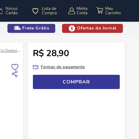
Nosso
Lista de
Minha
Cartão
Compra
Conta
Frete Grátis
Ofertas do Jornal
o
R$ 28,90
Fio Dental
Fita Dental Colgate Total Encerada 25m
Formas de pagamento
COMPRAR