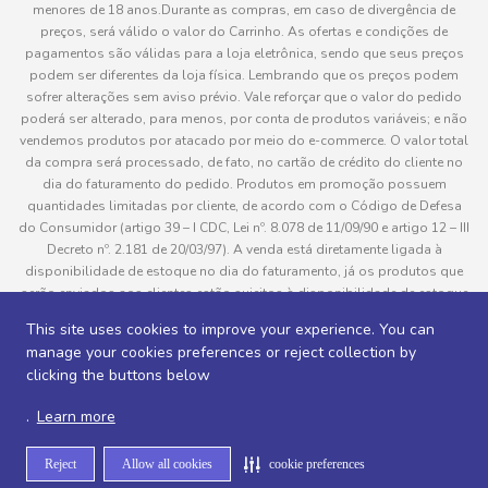
menores de 18 anos.Durante as compras, em caso de divergência de
preços, será válido o valor do Carrinho. As ofertas e condições de
pagamentos são válidas para a loja eletrônica, sendo que seus preços
podem ser diferentes da loja física. Lembrando que os preços podem
sofrer alterações sem aviso prévio. Vale reforçar que o valor do pedido
poderá ser alterado, para menos, por conta de produtos variáveis; e não
vendemos produtos por atacado por meio do e-commerce. O valor total
da compra será processado, de fato, no cartão de crédito do cliente no
dia do faturamento do pedido. Produtos em promoção possuem
quantidades limitadas por cliente, de acordo com o Código de Defesa
do Consumidor (artigo 39 – I CDC, Lei nº. 8.078 de 11/09/90 e artigo 12 – III
Decreto nº. 2.181 de 20/03/97). A venda está diretamente ligada à
disponibilidade de estoque no dia do faturamento, já os produtos que
serão enviados aos clientes estão sujeitos à disponibilidade de estoque
no momento da separação. Caso algum produto venha a faltar no
This site uses cookies to improve your experience. You can
pedido do cliente, este não será entregue e o valor do item não será
manage your cookies preferences or reject collection by
cobrado. As fotos dos produtos no site são ilustrativas, podendo haver
clicking the buttons below
divergência com o produto real e todos os pedidos estão sujeitos à
confirmação de dados do cliente. Informações sobre entrega, podem ser
.
Learn more
consultadas em “Política de Entregas”
Reject
Allow all cookies
cookie preferences
Desenvolvido por