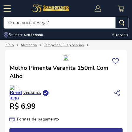
O que você deseja?
Alterar >
Retire em:
Sertãozinho
Termos mais buscados
Mercearia
Temperos E Especiarias
Molhos De Pimenta
1
º
leite
2
º
cafe
RNAL
CUPOM DE DESCONTO
Molho Pimenta Veranita 150ml Com
3
º
cerveja
Alho
4
º
carne
5
º
arroz
VERANITA
R$ 6,99
Formas de pagamento