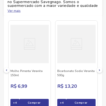
no Supermercado Savegnago. Somos o
supermercado com a maior variedade e qualidade
do Brasil!
Ver mais
No Savegnago, você encontra uma ampla seleção
de produtos
VERANITA
, confira abaixo:
Molho Pimenta Veranita
Bicarbonato Sodio Veranita
150ml
500g
R$ 6,99
R$ 13,20
+
4
Comprar
+
4
Comprar