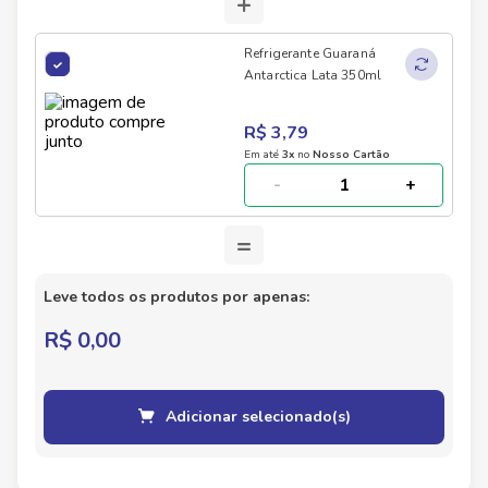
+
Refrigerante Guaraná
Antarctica Lata 350ml
R$ 3,79
Em até
3
x
no
Nosso Cartão
-
+
=
Leve todos os produtos por apenas:
R$ 0,00
Adicionar selecionado(s)