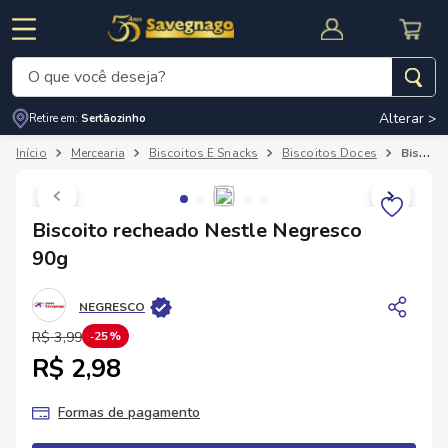
O que você deseja?
Alterar >
Retire em:
Sertãozinho
Termos mais buscados
Mercearia
Biscoitos E Snacks
Biscoitos Doces
Biscoito recheado Nestle Negresco 90g
1
º
leite
2
º
cafe
RNAL
CUPOM DE DESCONTO
Biscoito recheado Nestle Negresco
3
º
cerveja
90g
4
º
carne
NEGRESCO
5
º
arroz
R$
3
,
99
25%
R$ 2,98
Formas de pagamento