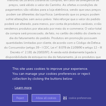
menores de 18 anos.Durante as compras, em caso de divergência de
preços, será válido o valor do Carrinho. As ofertas e condições de
pagamentos são válidas para a loja eletrônica, sendo que seus preços
podem ser diferentes da loja física. Lembrando que os preços podem
sofrer alterações sem aviso prévio. Vale reforçar que o valor do pedido
poderá ser alterado, para menos, por conta de produtos variáveis; e não
vendemos produtos por atacado por meio do e-commerce. O valor total
da compra será processado, de fato, no cartão de crédito do cliente no
dia do faturamento do pedido. Produtos em promoção possuem
quantidades limitadas por cliente, de acordo com o Código de Defesa
do Consumidor (artigo 39 – I CDC, Lei nº. 8.078 de 11/09/90 e artigo 12 – III
Decreto nº. 2.181 de 20/03/97). A venda está diretamente ligada à
disponibilidade de estoque no dia do faturamento, já os produtos que
serão enviados aos clientes estão sujeitos à disponibilidade de estoque
no momento da separação. Caso algum produto venha a faltar no
This site uses cookies to improve your experience.
pedido do cliente, este não será entregue e o valor do item não será
You can manage your cookies preferences or reject
cobrado. As fotos dos produtos no site são ilustrativas, podendo haver
collection by clicking the buttons below
divergência com o produto real e todos os pedidos estão sujeitos à
confirmação de dados do cliente. Informações sobre entrega, podem ser
.
Learn more
consultadas em “Política de Entregas”
Reject
Allow all cookies
cookie preferences
Desenvolvido por