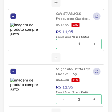
+
Café STARBUCKS
Frappuccino Classico
280ml
R$ 15,55
23
%
R$ 11,95
Em até
3
x
no
Nosso Cartão
-
+
+
Salgadinho Batata Lays
Clássica 115g
R$ 15,20
21
%
R$ 11,95
Em até
3
x
no
Nosso Cartão
-
+