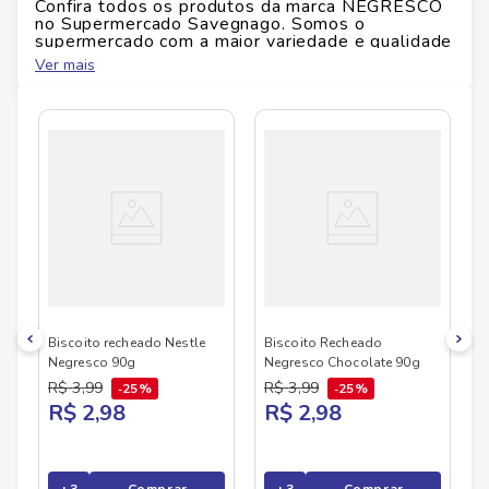
Confira todos os produtos da marca
NEGRESCO
no Supermercado Savegnago. Somos o
Marca:
Nestlé
supermercado com a maior variedade e qualidade
Peso:
90 g
do Brasil!
Ver mais
Alérgenos/Glúten:
verificar embalagem
No Savegnago, você encontra uma ampla seleção
de produtos
NEGRESCO
, confira abaixo:
Biscoito recheado Nestle
Biscoito Recheado
Negresco 90g
Negresco Chocolate 90g
R$
3
,
99
R$
3
,
99
25%
25%
R$ 2,98
R$ 2,98