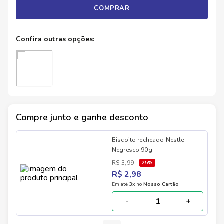
COMPRAR
Compre junto e ganhe desconto
Biscoito recheado Nestle
Negresco 90g
R$ 3,99
25
%
R$ 2,98
Em até
3
x
no
Nosso Cartão
-
+