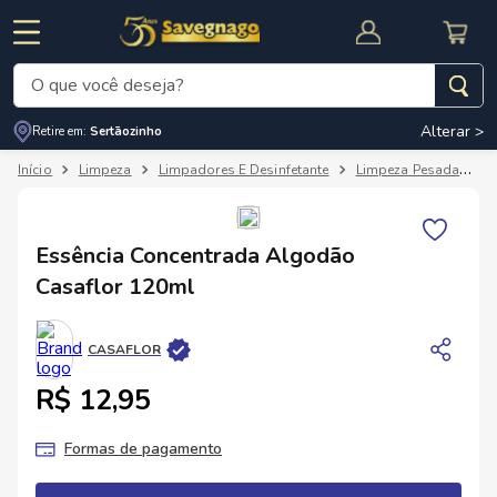
O que você deseja?
Alterar >
Retire em:
Sertãozinho
Termos mais buscados
Limpeza
Limpadores E Desinfetante
Limpeza Pesada
E
1
º
leite
2
º
cafe
RNAL
CUPOM DE DESCONTO
Essência Concentrada Algodão
3
º
cerveja
Casaflor 120ml
4
º
carne
5
º
arroz
CASAFLOR
R$ 12,95
Formas de pagamento