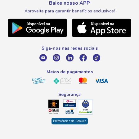
Fale Conosco
Nosso Cartão
Meus Pedidos
Baixe nosso APP
Black Friday
Canal de Ética
Aproveite para garantir benefícios exclusivos!
WhatsApp
Meus Descontos
Natal
Telefone
Promoção Fim de Ano
0800 016 6680
Promoção Fornecedores
Siga-nos nas redes sociais
E-mail
atendimento@savegnago.com.br
Meios de pagamentos
Segurança
Preferências de Cookies