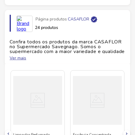
Página produtos
CASAFLOR
24 produtos
Confira todos os produtos da marca
CASAFLOR
no Supermercado Savegnago. Somos o
supermercado com a maior variedade e qualidade
do Brasil!
Ver mais
No Savegnago, você encontra uma ampla seleção
de produtos
CASAFLOR
, confira abaixo:
Limpador Perfumado
Essência Concentrada