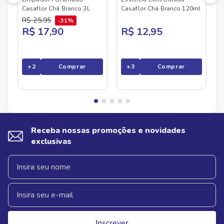
Casaflor Chá Branco 3L
Casaflor Chá Branco 120ml
R$
25
,
95
31%
R$ 17,90
R$ 12,95
+
2
Comprar
+
3
Comprar
Receba nossas promoções e novidades
exclusivas
Inscrever