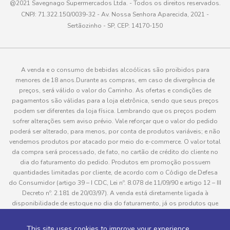
@2021 Savegnago Supermercados Ltda. - Todos os direitos reservados.
CNPJ: 71.322.150/0039-32 - Av. Nossa Senhora Aparecida, 2021 -
Sertãozinho - SP, CEP: 14170-150
A venda e o consumo de bebidas alcoólicas são proibidos para
menores de 18 anos.Durante as compras, em caso de divergência de
preços, será válido o valor do Carrinho. As ofertas e condições de
pagamentos são válidas para a loja eletrônica, sendo que seus preços
podem ser diferentes da loja física. Lembrando que os preços podem
sofrer alterações sem aviso prévio. Vale reforçar que o valor do pedido
poderá ser alterado, para menos, por conta de produtos variáveis; e não
vendemos produtos por atacado por meio do e-commerce. O valor total
da compra será processado, de fato, no cartão de crédito do cliente no
dia do faturamento do pedido. Produtos em promoção possuem
quantidades limitadas por cliente, de acordo com o Código de Defesa
do Consumidor (artigo 39 – I CDC, Lei nº. 8.078 de 11/09/90 e artigo 12 – III
Decreto nº. 2.181 de 20/03/97). A venda está diretamente ligada à
disponibilidade de estoque no dia do faturamento, já os produtos que
serão enviados aos clientes estão sujeitos à disponibilidade de estoque
no momento da separação. Caso algum produto venha a faltar no
This site uses cookies to improve your experience.