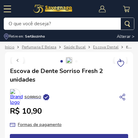
O que você deseja?
Alterar >
Retire em:
Sertãozinho
Termos mais buscados
Perfumaria E Beleza
Saúde Bucal
Escova Dental
Escova de Dente Sorriso Fresh 2 unidades
1
º
leite
2
º
cafe
RNAL
CUPOM DE DESCONTO
Escova de Dente Sorriso Fresh 2
3
º
cerveja
unidades
4
º
carne
5
º
arroz
SORRISO
R$ 10,90
Formas de pagamento