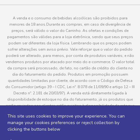
A venda e o consumo de bebidas alcoólicas são proibidos para
menores de 18 anos.Durante as compras, em caso de divergência de
preços, será válido o valor do Carrinho. As ofertas e condições de
pagamentos são válidas para a loja eletrônica, sendo que seus preços
podem ser diferentes da loja física. Lembrando que os preços podem
sofrer alterações sem aviso prévio. Vale reforçar que o valor do pedido
poderá ser alterado, para menos, por conta de produtos variáveis; e não
vendemos produtos por atacado por meio do e-commerce. O valor total
da compra será processado, de fato, no cartão de crédito do cliente no
dia do faturamento do pedido. Produtos em promoção possuem
quantidades limitadas por cliente, de acordo com o Código de Defesa
do Consumidor (artigo 39 – I CDC, Lei nº. 8.078 de 11/09/90 e artigo 12 – III
Decreto nº. 2.181 de 20/03/97). A venda está diretamente ligada à
disponibilidade de estoque no dia do faturamento, já os produtos que
serão enviados aos clientes estão sujeitos à disponibilidade de estoque
no momento da separação. Caso algum produto venha a faltar no
This site uses cookies to improve your experience. You can
pedido do cliente, este não será entregue e o valor do item não será
manage your cookies preferences or reject collection by
cobrado. As fotos dos produtos no site são ilustrativas, podendo haver
clicking the buttons below
divergência com o produto real e todos os pedidos estão sujeitos à
confirmação de dados do cliente. Informações sobre entrega, podem ser