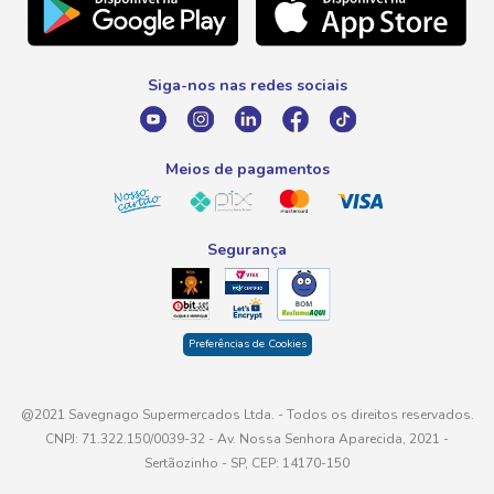
Telefone
Promoção Fim de Ano
0800 016 6680
Promoção Fornecedores
Siga-nos nas redes sociais
E-mail
atendimento@savegnago.com.br
Meios de pagamentos
Segurança
Preferências de Cookies
@2021 Savegnago Supermercados Ltda. - Todos os direitos reservados.
CNPJ: 71.322.150/0039-32 - Av. Nossa Senhora Aparecida, 2021 -
Sertãozinho - SP, CEP: 14170-150