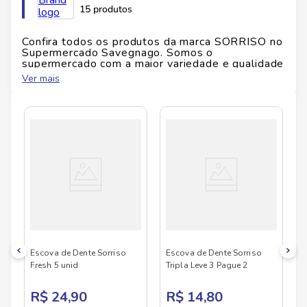
15 produtos
Id do produto
129620
Confira todos os produtos da marca
SORRISO
no
Supermercado Savegnago. Somos o
supermercado com a maior variedade e qualidade
Altura
22.9
cm
do Brasil!
Ver mais
No Savegnago, você encontra uma ampla seleção
de produtos
SORRISO
, confira abaixo:
Largura
7
cm
Comprimento
2.5
cm
Peso
0.041
kg
Escova de Dente Sorriso
Escova de Dente Sorriso
Fresh 5 unid
Tripla Leve 3 Pague 2
R$ 24,90
R$ 14,80