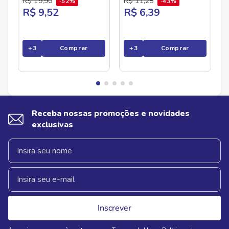
R$
19
,
90
R$
11
,
25
52%
43%
R$ 9,52
R$ 6,39
+
3
Comprar
+
3
Comprar
Receba nossas promoções e novidades
exclusivas
Inscrever