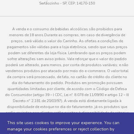
Sertãozinho - SP, CEP: 14170-150
A venda e o consumo de bebidas alcoólicas são proibidos para
menores de 18 anos.Durante as compras, em caso de divergência de
preços, será válido o valor do Carrinho. As ofertas e condições de
pagamentos são válidas para a loja eletrônica, sendo que seus preços
podem ser diferentes da loja física. Lembrando que os preços podem
sofrer alterações sem aviso prévio. Vale reforçar que o valor do pedido
poderá ser alterado, para menos, por conta de produtos variáveis; e não
vendemos produtos por atacado por meio do e-commerce. O valor total
da compra será processado, de fato, no cartão de crédito do cliente no
dia do faturamento do pedido. Produtos em promoção possuem
quantidades limitadas por cliente, de acordo com o Código de Defesa
do Consumidor (artigo 39 – I CDC, Lei nº. 8.078 de 11/09/90 e artigo 12 – III
Decreto nº. 2.181 de 20/03/97). A venda está diretamente ligada à
disponibilidade de estoque no dia do faturamento, já os produtos que
serão enviados aos clientes estão sujeitos à disponibilidade de estoque
no momento da separação. Caso algum produto venha a faltar no
This site uses cookies to improve your experience. You can
pedido do cliente, este não será entregue e o valor do item não será
manage your cookies preferences or reject collection by
cobrado. As fotos dos produtos no site são ilustrativas, podendo haver