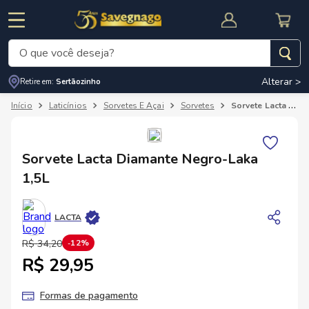
O que você deseja?
Alterar >
Retire em:
Sertãozinho
Termos mais buscados
Laticínios
Sorvetes E Açai
Sorvetes
Sorvete Lacta Diamante Negro-Laka 1,5L
1
º
leite
2
º
cafe
RNAL
CUPOM DE DESCONTO
Sorvete Lacta Diamante Negro-Laka
3
º
cerveja
1,5L
4
º
carne
5
º
arroz
LACTA
R$
34
,
20
12%
R$ 29,95
Formas de pagamento