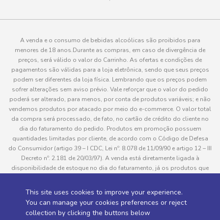
A venda e o consumo de bebidas alcoólicas são proibidos para
menores de 18 anos.Durante as compras, em caso de divergência de
preços, será válido o valor do Carrinho. As ofertas e condições de
pagamentos são válidas para a loja eletrônica, sendo que seus preços
podem ser diferentes da loja física. Lembrando que os preços podem
sofrer alterações sem aviso prévio. Vale reforçar que o valor do pedido
poderá ser alterado, para menos, por conta de produtos variáveis; e não
vendemos produtos por atacado por meio do e-commerce. O valor total
da compra será processado, de fato, no cartão de crédito do cliente no
dia do faturamento do pedido. Produtos em promoção possuem
quantidades limitadas por cliente, de acordo com o Código de Defesa
do Consumidor (artigo 39 – I CDC, Lei nº. 8.078 de 11/09/90 e artigo 12 – III
Decreto nº. 2.181 de 20/03/97). A venda está diretamente ligada à
disponibilidade de estoque no dia do faturamento, já os produtos que
serão enviados aos clientes estão sujeitos à disponibilidade de estoque
no momento da separação. Caso algum produto venha a faltar no
This site uses cookies to improve your experience.
pedido do cliente, este não será entregue e o valor do item não será
You can manage your cookies preferences or reject
cobrado. As fotos dos produtos no site são ilustrativas, podendo haver
collection by clicking the buttons below
divergência com o produto real e todos os pedidos estão sujeitos à