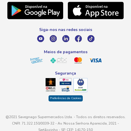
Natal
Telefone
Promoção Fim de Ano
0800 016 6680
Promoção Fornecedores
Siga-nos nas redes sociais
E-mail
atendimento@savegnago.com.br
Meios de pagamentos
Segurança
Preferências de Cookies
@2021 Savegnago Supermercados Ltda. - Todos os direitos reservados.
CNPJ: 71.322.150/0039-32 - Av. Nossa Senhora Aparecida, 2021 -
Sertãozinho - SP, CEP: 14170-150