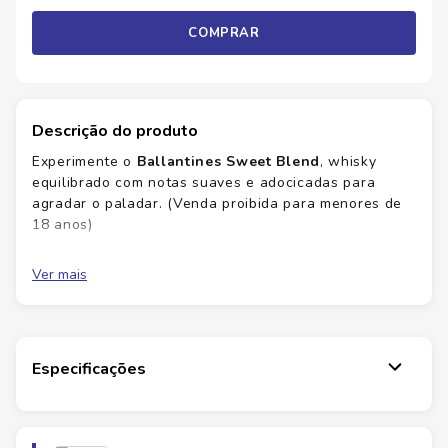
COMPRAR
Descrição do produto
Experimente o
Ballantines Sweet Blend
, whisky
equilibrado com notas suaves e adocicadas para
agradar o paladar. (Venda proibida para menores de
18 anos)
Experiência sensorial suave
para qualquer
Ver mais
ocasião
Notas adocicadas
que equilibram doçura e
carvalho
Versatilidade de consumo
para drinks simples
ou puro
Especificações
Qualidade consistente
com sabor marcante
Com qualidade reconhecida, cada gole revela
equilíbrio entre doçura e corpo. Perfeito para