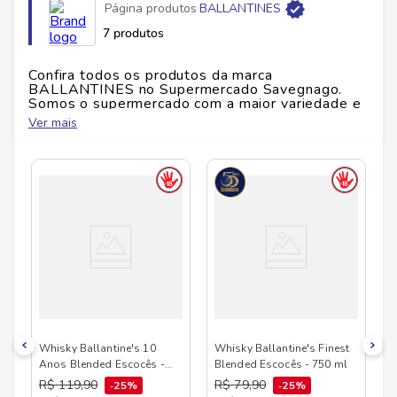
Página produtos
BALLANTINES
celebrações simples ou momentos de descontração.
Garanta já o seu Ballantines Sweet Blend e leve para
7 produtos
casa uma referência premium para brindar com estilo.
Confira todos os produtos da marca
Ficha Técnica
BALLANTINES
no Supermercado Savegnago.
Somos o supermercado com a maior variedade e
Marca:
Ballantines
qualidade do Brasil!
Ver mais
Volume:
700 ml
No Savegnago, você encontra uma ampla seleção
Teor alcoólico:
40% vol
de produtos
BALLANTINES
, confira abaixo:
Alérgenos:
Verificar embalagem
Glúten:
Verificar embalagem
Observação:
Venda proibida para menores de 18
anos
Whisky Ballantine's 10
Whisky Ballantine's Finest
Anos Blended Escocês -
Blended Escocês - 750 ml
750 ml
R$
119
,
90
R$
79
,
90
25%
25%