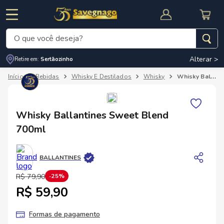
O que você deseja?
Alterar >
Retire em:
Sertãozinho
Termos mais buscados
Bebidas
Whisky E Destilados
Whisky
Whisky Ballantines Sweet Blend 700ml
1
º
leite
2
º
cafe
RNAL
CUPOM DE DESCONTO
Whisky Ballantines Sweet Blend
3
º
cerveja
700ml
4
º
carne
5
º
arroz
BALLANTINES
R$
79
,
90
25%
R$ 59,90
Formas de pagamento