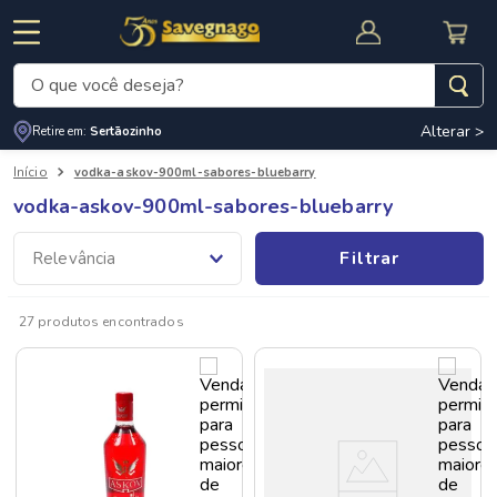
O que você deseja?
Alterar >
Termos mais buscados
Retire em:
Sertãozinho
vodka-askov-900ml-sabores-bluebarry
1
º
leite
vodka-askov-900ml-sabores-bluebarry
2
º
cafe
RNAL
CUPOM DE DESCONTO
Filtrar
Relevância
3
º
cerveja
4
º
carne
27
produtos
5
º
arroz