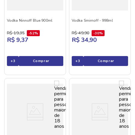
Vodka Ninnoff Blue 900ml
Vodka Smirnoff - 998ml
R$
19
,
35
R$
49
,
90
52%
30%
R$ 9,37
R$ 34,90
+
3
Comprar
+
3
Comprar