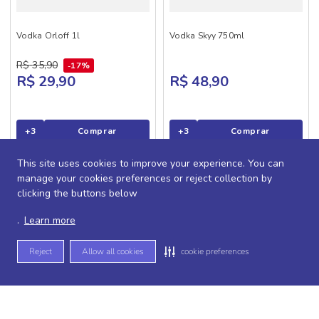
Vodka Orloff 1l
Vodka Skyy 750ml
R$
35
,
90
17%
R$ 29,90
R$ 48,90
+
3
Comprar
+
3
Comprar
This site uses cookies to improve your experience. You can
manage your cookies preferences or reject collection by
clicking the buttons below
.
Learn more
Reject
Allow all cookies
cookie preferences