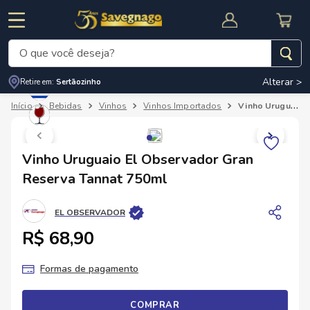
O que você deseja?
Alterar >
Retire em:
Sertãozinho
Termos mais buscados
Bebidas
Vinhos
Vinhos Importados
Vinho Uruguaio El Observador Gran Reserva Tannat 750ml
1
º
leite
2
º
cafe
RNAL
CUPOM DE DESCONTO
Vinho Uruguaio El Observador Gran
3
º
cerveja
Reserva Tannat 750ml
4
º
carne
EL OBSERVADOR
5
º
arroz
R$ 68,90
Formas de pagamento
COMPRAR