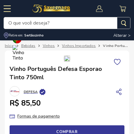
O que você deseja?
Alterar >
Retire em:
Sertãozinho
Termos mais buscados
Bebidas
Vinhos
Vinhos Importados
Vinho Português Defesa Esporao Tinto 750ml
1
º
leite
2
º
cafe
RNAL
CUPOM DE DESCONTO
Vinho Português Defesa Esporao
3
º
cerveja
Tinto 750ml
4
º
carne
DEFESA
5
º
arroz
R$ 85,50
Formas de pagamento
COMPRAR