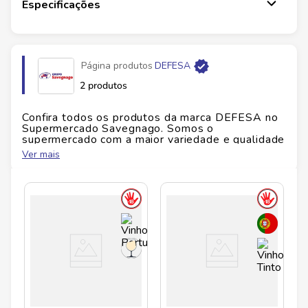
Especificações
Página produtos
DEFESA
2 produtos
Confira todos os produtos da marca
DEFESA
no
Supermercado Savegnago. Somos o
supermercado com a maior variedade e qualidade
do Brasil!
Ver mais
No Savegnago, você encontra uma ampla seleção
de produtos
DEFESA
, confira abaixo: