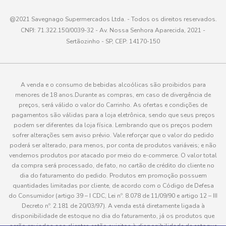
@2021 Savegnago Supermercados Ltda. - Todos os direitos reservados.
CNPJ: 71.322.150/0039-32 - Av. Nossa Senhora Aparecida, 2021 -
Sertãozinho - SP, CEP: 14170-150
A venda e o consumo de bebidas alcoólicas são proibidos para
menores de 18 anos.Durante as compras, em caso de divergência de
preços, será válido o valor do Carrinho. As ofertas e condições de
pagamentos são válidas para a loja eletrônica, sendo que seus preços
podem ser diferentes da loja física. Lembrando que os preços podem
sofrer alterações sem aviso prévio. Vale reforçar que o valor do pedido
poderá ser alterado, para menos, por conta de produtos variáveis; e não
vendemos produtos por atacado por meio do e-commerce. O valor total
da compra será processado, de fato, no cartão de crédito do cliente no
dia do faturamento do pedido. Produtos em promoção possuem
quantidades limitadas por cliente, de acordo com o Código de Defesa
do Consumidor (artigo 39 – I CDC, Lei nº. 8.078 de 11/09/90 e artigo 12 – III
Decreto nº. 2.181 de 20/03/97). A venda está diretamente ligada à
disponibilidade de estoque no dia do faturamento, já os produtos que