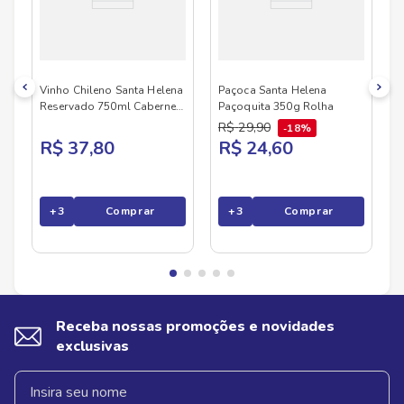
Peso
1.126
kg
Vinho Chileno Santa Helena
Paçoca Santa Helena
Reservado 750ml Cabernet
Paçoquita 350g Rolha
Sauv
R$
29
,
90
18%
R$ 37,80
R$ 24,60
+
3
Comprar
+
3
Comprar
Receba nossas promoções e novidades
exclusivas