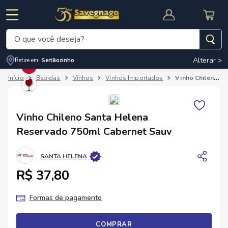
O que você deseja?
Alterar >
Retire em:
Sertãozinho
Termos mais buscados
Bebidas
Vinhos
Vinhos Importados
Vinho Chileno Santa Helena Reservado 750ml Cabernet Sauv
1
º
leite
2
º
cafe
RNAL
CUPOM DE DESCONTO
Vinho Chileno Santa Helena
3
º
cerveja
Reservado 750ml Cabernet Sauv
4
º
carne
SANTA HELENA
5
º
arroz
R$ 37,80
Formas de pagamento
COMPRAR