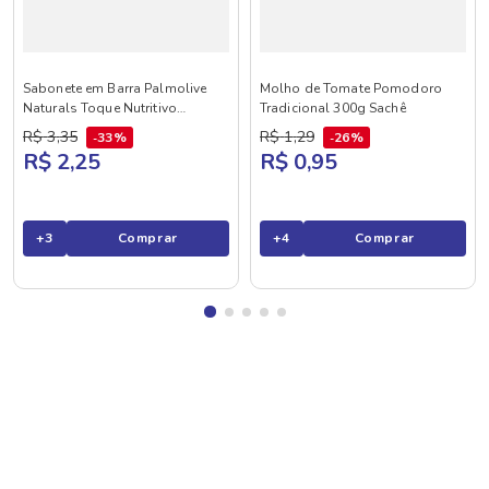
Sabonete em Barra Palmolive
Molho de Tomate Pomodoro
Naturals Toque Nutritivo
Tradicional 300g Sachê
Framboesa e Amora 85g
R$
3
,
35
R$
1
,
29
33%
26%
R$ 2,25
R$ 0,95
+
3
Comprar
+
4
Comprar