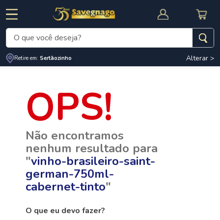
O que você deseja?
Alterar >
Termos mais buscados
Retire em:
Sertãozinho
1
º
leite
2
º
cafe
RNAL
CUPOM DE DESCONTO
3
º
cerveja
Não encontramos
4
º
carne
nenhum resultado para
5
º
arroz
"
vinho-brasileiro-saint-
german-750ml-
cabernet-tinto
"
O que eu devo fazer?