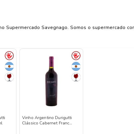
Largura
1
cm
Comprimento
1
cm
no Supermercado Savegnago. Somos o supermercado co
Peso
1.154
kg
o de produtos
DURIGUTTI
, confira abaixo:
tti
Vinho Argentino Durigutti
ml
Clássico Cabernet Franc
750ml