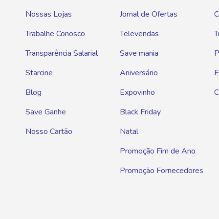
Nossas Lojas
Jornal de Ofertas
C
Trabalhe Conosco
Televendas
T
Transparência Salarial
Save mania
P
Starcine
Aniversário
E
Blog
Expovinho
C
Save Ganhe
Black Friday
Nosso Cartão
Natal
Promoção Fim de Ano
Promoção Fornecedores