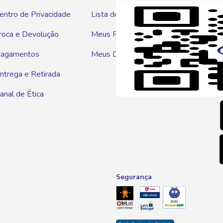
entro de Privacidade
Lista de Compras
WhatsAp
roca e Devolução
Meus Pedidos
Telef
agamentos
Meus Descontos
0800 01
ntrega e Retirada
E-mai
anal de Ética
atendim
Segurança