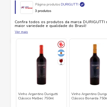
Página produtos
DURIGUTTI
Fabricante
PACHA CO SA
3 produtos
EAN
736040504177
Confira todos os produtos da marca
DURIGUTTI
maior variedade e qualidade do Brasil!
Ver mais
Id do produto
142300
No Savegnago, você encontra uma ampla seleçã
Vinho Argentino Durigutti
Vinho Argentino Durigu
Clássico Malbec 750ml
Clássico Bonarda 750