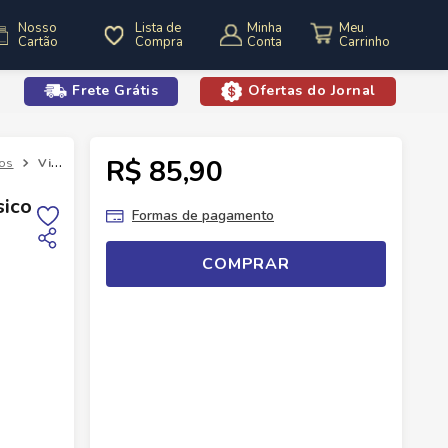
Nosso
Lista de
Minha
Cartão
Compra
Conta
Frete Grátis
Ofertas do Jornal
o
R$ 85,90
dos
Vinho Argentino Durigutti Clássico Bonarda 750ml
sico
Formas de pagamento
COMPRAR