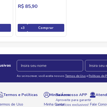
R$ 85,90
r
+
3
Comprar
usivas
Ao se inscrever, você aceita nossos
Termos de Uso
e
Políticas de 
Termos e Políticas
Minha Área
Baixe nosso APP
Atend
Aproveite para garantir
ermos de Uso
Minha Conta
Fale Cono
benefícios exclusivos!