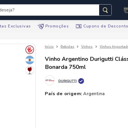
seja?
s buscados
tas Exclusivas
Promoções
Cupons de Descont
Bebidas
Vinhos
Vinhos Importa
Vinho Argentino Durigutti Clás
Bonarda 750ml
te
DURIGUTTI
tegral
país de origem
:
argentina
ario
te