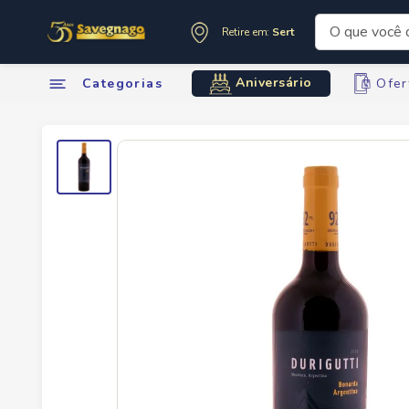
O que você de
Retire em:
Sertãozinho
Termos mai
Aniversário
Categorias
Ofer
1
º
leite
2
º
cafe
3
º
cerveja
4
º
carne
5
º
arroz
6
º
sabone
7
º
oleo
8
º
leite in
9
º
anivers
10
º
chocola