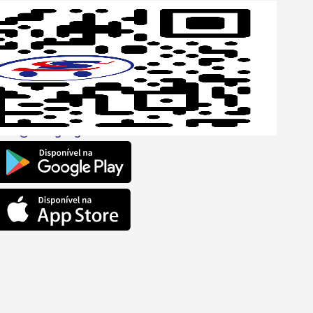
p
one
6 6680
l
ento@savegnago.com.br