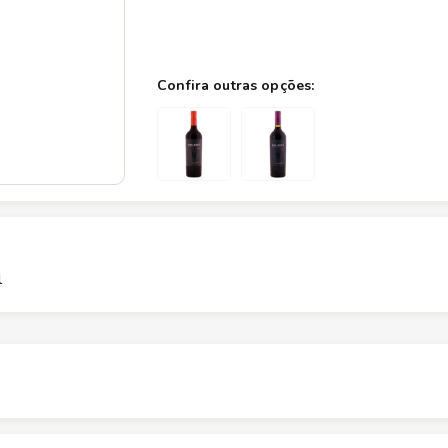
l
Altura
1
cm