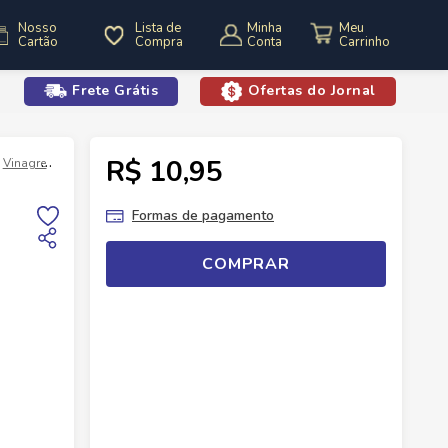
Nosso
Lista de
Minha
Cartão
Compra
Conta
Frete Grátis
Ofertas do Jornal
o
R$ 10,95
Vinagre
Vinagre Castelo 750ml Alcool Aromatico Com Ervas Finas
Formas de pagamento
COMPRAR