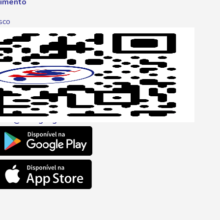
imento
sco
p
one
6 6680
l
ento@savegnago.com.br