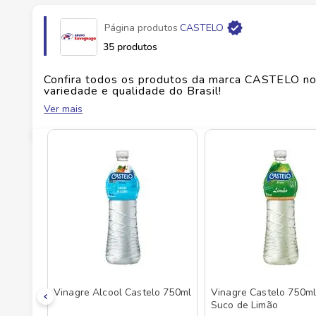
Página produtos
CASTELO
Fabricante
CASTELO ALIMENTOS S/A
35 produtos
EAN
7896048284693
Confira todos os produtos da marca
CASTELO
no
variedade e qualidade do Brasil!
Ver mais
Id do produto
98704
No Savegnago, você encontra uma ampla seleçã
Vinagre Alcool Castelo 750ml
Vinagre Castelo 750m
Suco de Limão