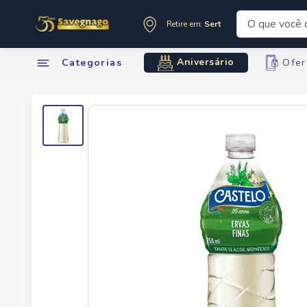
O que você de
Retire em:
Sertãozinho
Termos mai
Aniversário
Categorias
Ofer
1
º
leite
2
º
cafe
3
º
cerveja
4
º
carne
5
º
arroz
6
º
sabone
7
º
oleo
8
º
anivers
9
º
leite in
10
º
chocola