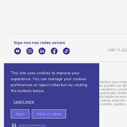
Siga-nos nas redes sociais
CNPJ: 71.32
This site uses cookies to improve your
experience. You can manage your cookies
A venda e o consumo de bebidas alcoólicas são proibidos para meno
preferences or reject collection by clicking
válidas para a loja eletrônica, sendo que seus preços podem ser dif
para menos, por conta de produtos variáveis; e não vendemos produ
the buttons below
do pedido. Produtos em promoção possuem quantidades limitadas po
20/03/97). A venda está diretamente ligada à disponibilidade de es
Caso algum produto venha a faltar no pedido do cliente, este não 
.
Learn more
todos os pedidos estão sujeitos 
Reject
Allow all cookies
cookie preferences