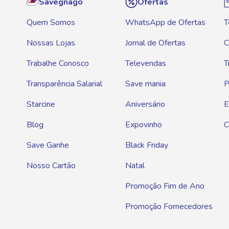
Savegnago
Ofertas
Quem Somos
WhatsApp de Ofertas
T
Nossas Lojas
Jornal de Ofertas
C
Trabalhe Conosco
Televendas
T
Transparência Salarial
Save mania
P
Starcine
Aniversário
E
Blog
Expovinho
C
Save Ganhe
Black Friday
Nosso Cartão
Natal
Promoção Fim de Ano
Promoção Fornecedores