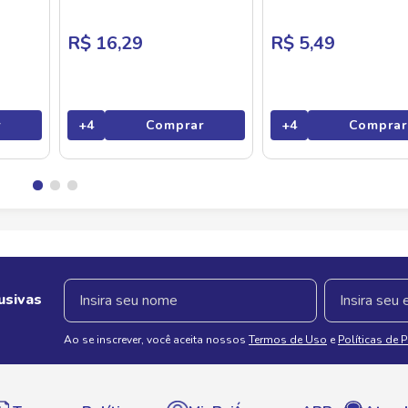
R$ 16,29
R$ 5,49
r
+
4
Comprar
+
4
Comprar
usivas
Ao se inscrever, você aceita nossos
Termos de Uso
e
Políticas de 