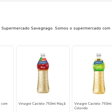
Largura
0.1
cm
Comprimento
0.1
cm
 Supermercado Savegnago. Somos o supermercado com 
Peso
0.787
kg
o de produtos
CASTELO
, confira abaixo:
l com
Vinagre Castelo 750ml Maçã
Vinagre Castelo 750ml
Colorido