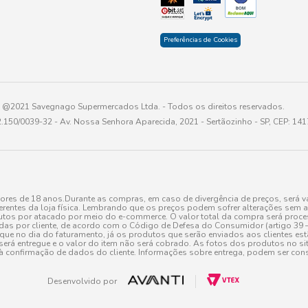
Preferências de Cookies
@2021 Savegnago Supermercados Ltda. - Todos os direitos reservados.
2.150/0039-32 - Av. Nossa Senhora Aparecida, 2021 - Sertãozinho - SP, CEP: 14
res de 18 anos.Durante as compras, em caso de divergência de preços, será vá
erentes da loja física. Lembrando que os preços podem sofrer alterações sem av
tos por atacado por meio do e-commerce. O valor total da compra será processa
r cliente, de acordo com o Código de Defesa do Consumidor (artigo 39 – I CDC,
toque no dia do faturamento, já os produtos que serão enviados aos clientes e
será entregue e o valor do item não será cobrado. As fotos dos produtos no sit
à confirmação de dados do cliente. Informações sobre entrega, podem ser cons
Desenvolvido por