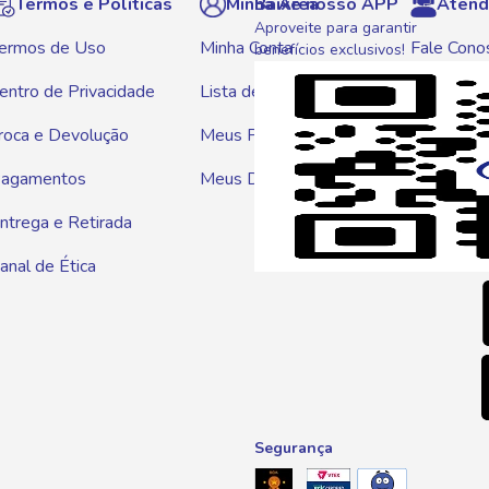
Termos e Políticas
Minha Área
Baixe nosso APP
Atend
Aproveite para garantir
ermos de Uso
Minha Conta
Fale Cono
benefícios exclusivos!
entro de Privacidade
Lista de Compras
WhatsAp
roca e Devolução
Meus Pedidos
Telef
agamentos
Meus Descontos
0800 01
ntrega e Retirada
E-mai
anal de Ética
atendim
Segurança