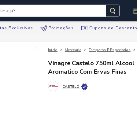
seja?
s buscados
tas Exclusivas
Promoções
Cupons de Descont
Mercearia
Temperos E Especiarias
Vinagre Castelo 750ml Alcool
Aromatico Com Ervas Finas
te
CASTELO
ario
tegral
te